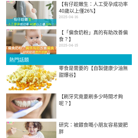
【有仔趁嫩生：人工受孕成功率
40歲以上僅26%】
2025-04-16
【「偏食奶粉」真的有助改善偏
食？】
2025-04-15
熱門話題
零食是需要的【自製健康少油無
甜爆谷】
【刷牙究竟要刷多少時間才夠
呢？】
研究：被餵食嘅小朋友容易變肥
胖