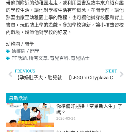
帶他到附近的幼稚園走走，
或利用圖書及故事來介紹有趣
的學校生活，
讓他對學校生活有些概念。在開學前，
讓他
熟習由家至幼稚園上學的路程，也可讓他試穿校服和背上
書包，
玩假裝上學的遊戲。參加學校迎新，讓小孩熟習校
內環境，
增添他對學校的好感。
幼稚園 / 開學
幼稚園 / 開學
PT話題
,
所有文章
,
育兒百科
,
育兒貼士
PREVIOUS
NEXT
【孕婦肚子大，胎兒就會比較大？】
【LEGO x Cityplaza Cities of Wonders 】@太古城中心
最新話題
你準備好迎接「空巢新人生」了
嗎？
2026-03-24