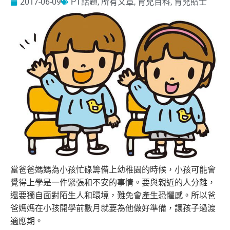
2017-06-09
PT話題
,
所有文章
,
育兒百科
,
育兒貼士
當爸爸媽媽為小孩忙碌籌備上幼稚園的時候，
小孩可能會
覺得上學是一件緊張和不安的事情。要與親近的人分離，
還要獨自面對陌生人和環境，難免會產生恐懼感。
所以爸
爸媽媽在小孩開學前數月就要為他做好準備，
讓孩子過渡
適應期。