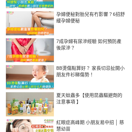
孕婦便秘對胎兒有冇影響？6招舒
緩孕婦便秘
7成孕婦有尿滲經驗 如何預防產
後尿滲？
BB燙傷點算好？ 家長切忌扯開小
朋友件衫睇傷勢！
夏天蚊蟲多【使用昆蟲驅避劑的
注意事項 】
紅眼症高峰期 小朋友易中招 │ 慈
慧幼苗