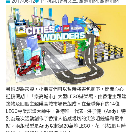
2017-06-12
PT話題
,
所有文章
,
旅遊消閒
,
旅遊消閒
暑假即將來臨，小朋友們可以暫時將書包擱下，開開心心
迎接假期！
「樂高城市」大型LEGO遊樂場，
由香港主題建
築物及四個主題樂高城市場景組成。
在全球僅有的14位
LEGO專業認證大師中，香港唯一代表–
洪子健（Andy）
特
別為是次活動創作了香港人倍感親切的尖沙咀鐘樓和電車
站，
兩組模型是Andy以超過20萬塊LEGO、
花了共2個月時