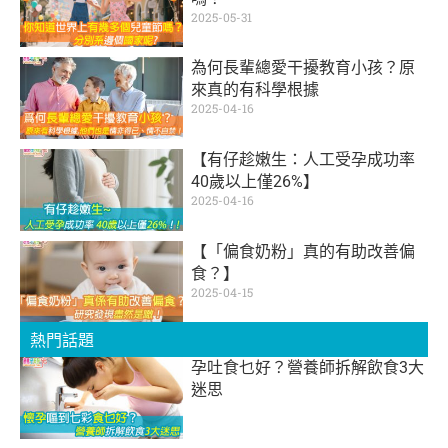
2025-05-31
為何長輩總愛干擾教育小孩？原
來真的有科學根據
2025-04-16
【有仔趁嫩生：人工受孕成功率
40歲以上僅26%】
2025-04-16
【「偏食奶粉」真的有助改善偏
食？】
2025-04-15
熱門話題
孕吐食乜好？營養師拆解飲食3大
迷思