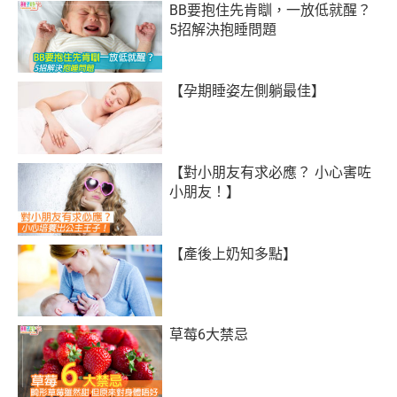
BB要抱住先肯瞓，一放低就醒？
5招解決抱睡問題
【孕期睡姿左側躺最佳】
【對小朋友有求必應？ 小心害咗
小朋友！】
【產後上奶知多點】
草莓6大禁忌