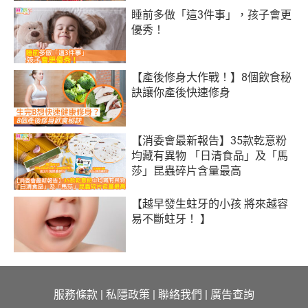
睡前多做「這3件事」，孩子會更
優秀！
【產後修身大作戰！】8個飲食秘
訣讓你產後快速修身
【消委會最新報告】35款乾意粉
均藏有異物 「日清食品」及「馬
莎」昆蟲碎片含量最高
【越早發生蛀牙的小孩 將來越容
易不斷蛀牙！ 】
服務條款
|
私隱政策
|
聯絡我們
|
廣告查詢