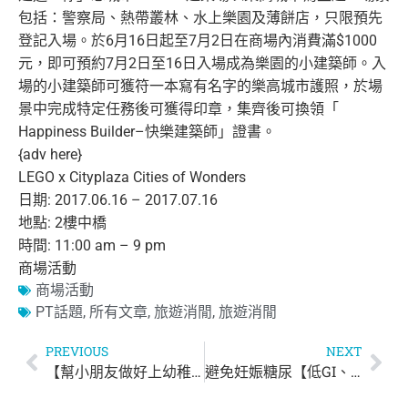
包括：
警察局、熱帶叢林、水上樂園及薄餅店，只限預先
登記入場。
於6月16日起至7月2日在商場內消費滿$1000
元，
即可預約7月2日至16日入場成為樂園的小建築師。
入
場的小建築師可獲符一本寫有名字的樂高城市護照，
於場
景中完成特定任務後可獲得印章，集齊後可換領「
Happiness Builder–快樂建築師」證書。
{adv here}
LEGO x Cityplaza Cities of Wonders
日期: 2017.06.16 – 2017.07.16
地點: 2樓中橋
時間: 11:00 am – 9 pm
商場活動
商場活動
PT話題
,
所有文章
,
旅遊消閒
,
旅遊消閒
PREVIOUS
NEXT
【幫小朋友做好上幼稚園準備】
避免妊娠糖尿【低GI、中GI、高GI水果升糖指數話你知】