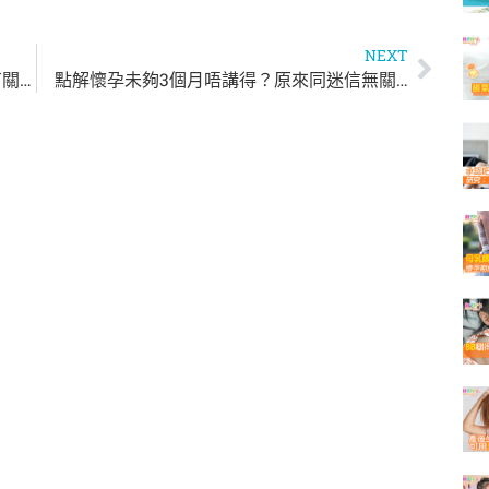
NEXT
BB好少頭髮點算好？頭髮稀疏同缺乏營養有關？
點解懷孕未夠3個月唔講得？原來同迷信無關…