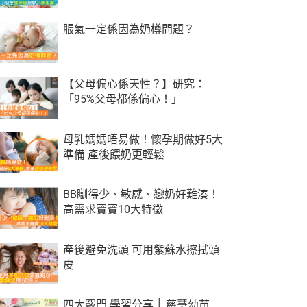
脹氣一定係因為奶樽問題？
【父母偏心係天性？】研究：
「95%父母都係偏心！」
母乳媽媽唔易做！懷孕期做好5大
準備 產後餵奶更輕鬆
BB瞓得少、敏感、戀奶好難湊！
高需求寶寶10大特徵
產後避免洗頭 可用紫蘇水擦拭頭
皮
四大竅門 學習分享 │ 慈慧幼苗