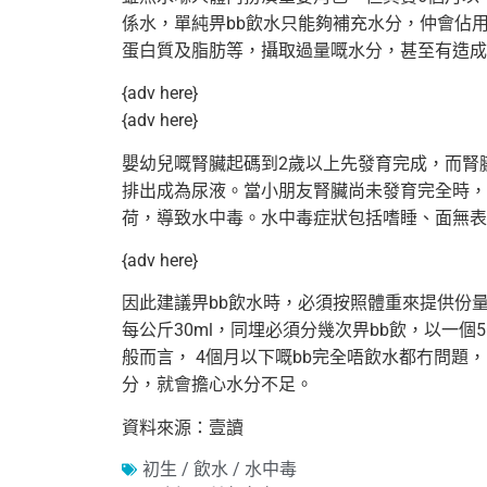
係水，單純畀bb飲水只能夠補充水分，仲會佔
蛋白質及脂肪等，攝取過量嘅水分，甚至有造成
{adv here}
{adv here}
嬰幼兒嘅腎臟起碼到2歲以上先發育完成，而腎
排出成為尿液。當小朋友腎臟尚未發育完全時，
荷，導致水中毒。水中毒症狀包括嗜睡、面無表
{adv here}
因此建議畀bb飲水時，必須按照體重來提供份
每公斤30ml，同埋必須分幾次畀bb飲，以一個
般而言， 4個月以下嘅bb完全唔飲水都冇問
分，就會擔心水分不足。
資料來源：壹讀
初生 / 飲水 / 水中毒