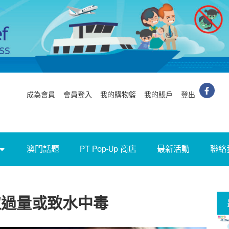
成為會員
會員登入
我的購物籃
我的賬戶
登出
澳門話題
PT Pop-Up 商店
最新活動
聯絡
取過量或致水中毒