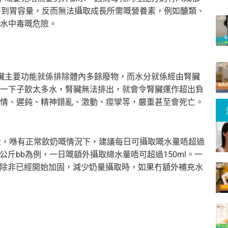
用到胃容量，反而無法攝取成長所需嘅營養素，例如醣類、
水中毒嘅危險。
臟主要功能就係排除體內多餘廢物，而水分就係經由腎臟
一下子飲太多水，腎臟無法排出，就會令腎臟運作超出負
情、遲鈍、精神錯亂、激動、痙孿等，嚴重甚至會死亡。
量，喺有正常飲奶嘅情況下，建議每日可攝取嘅水量唔超過
5公斤bb為例，一日嘅額外攝取總水量唔可超過150ml。一
題，除非已經開始加固，減少奶量攝取時，如果冇額外補充水