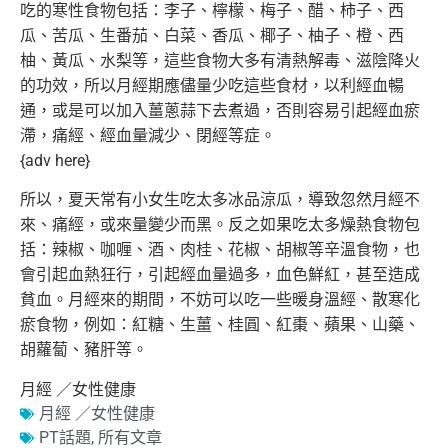
吃的寒性食物包括：李子、檸檬、梅子、醋、
柿子、西
瓜、苦瓜、生番茄、白菜、香瓜、椰子、柚子、橙、西
柚、
黃瓜、水梨等，這些食物大多有清熱解毒、滋陰降火
的功效，
所以月經期應儘量少吃這些食材，以利經血暢
通，
或是可以加入薑蔥蒜下去煮過，否則容易引起經血瘀
滯，痛經、
經血量減少、閉經等症。
{adv here}
所以，夏天常有小女生吃太多冰品涼瓜，導致忽然月經不
來、痛經，
或來量變少而黑。反之如果吃太多燥熱食物包
括：辣椒、咖喱、酒、
肉桂、花椒、胡椒等辛溫食物，也
會引起血熱狂行，
引起經血量過多，血色鮮紅，甚至造成
貧血。月經來的期間，
不妨可以吃一些暖身溫經、散寒化
瘀食物，例如：紅糖、生薑、
桂圓、紅棗、蘋果、山藥、
胡蘿蔔、豬肝等。
月經 ／女性健康
月經 ／女性健康
PT話題
,
所有文章