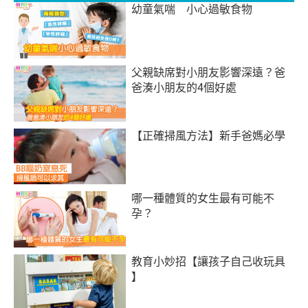
幼童氣喘 小心過敏食物
父親缺席對小朋友影響深遠？爸
爸湊小朋友的4個好處
【正確掃風方法】新手爸媽必學
哪一種體質的女生最有可能不
孕？
教育小妙招【讓孩子自己收玩具
】