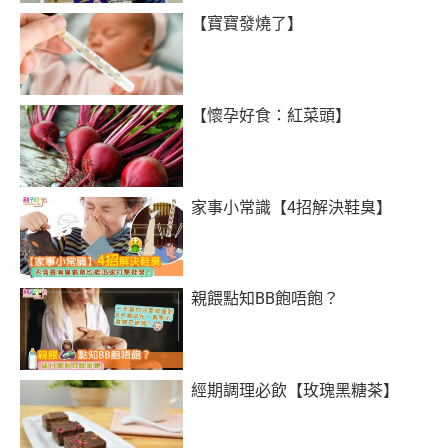
【寶寶發燒了】
【懷孕好食：紅菜頭】
家事小常識【4招解決鞋臭】
親餵點知BB飽唔飽？
經期調理必飲【玫瑰黑糖茶】