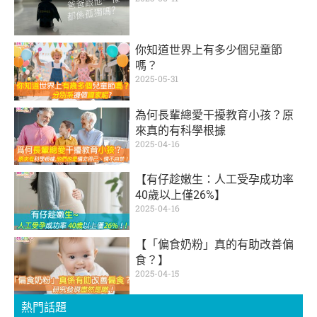
你知道世界上有多少個兒童節
嗎？
2025-05-31
為何長輩總愛干擾教育小孩？原
來真的有科學根據
2025-04-16
【有仔趁嫩生：人工受孕成功率
40歲以上僅26%】
2025-04-16
【「偏食奶粉」真的有助改善偏
食？】
2025-04-15
熱門話題