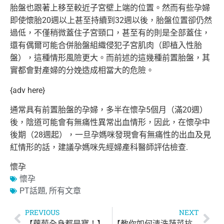
胎盤也跟著上移至較近子宮壁上端的位置。
然而有些孕婦
即使懷胎20週以上甚至持續到32週以後，
胎盤位置卻仍然
過低，不僅稍微蓋住子宮頸口，
甚至有的則是全部蓋住，
還有偶爾可能合併胎盤組織侵犯子宮肌肉（
即植入性胎
盤），這種情形風險更大。而前述的這幾種前置胎盤，
其
實都會對產婦的分娩造成相當大的危險。
{adv here}
通常具有前置胎盤的孕婦，多半在懷孕5個月（滿20週）
後，
陰道可能會有無痛性異常出血情形，因此，在懷孕中
後期（
28週起），一旦孕媽咪發現會有無痛性的出血及見
紅情形的話，
建議孕媽咪先經婦產科醫師評估檢查.
懷孕
懷孕
PT話題
,
所有文章
PREVIOUS
NEXT
【蘿蔔全身都是寶！】
【教你如何清洗蔬菜抗農藥】