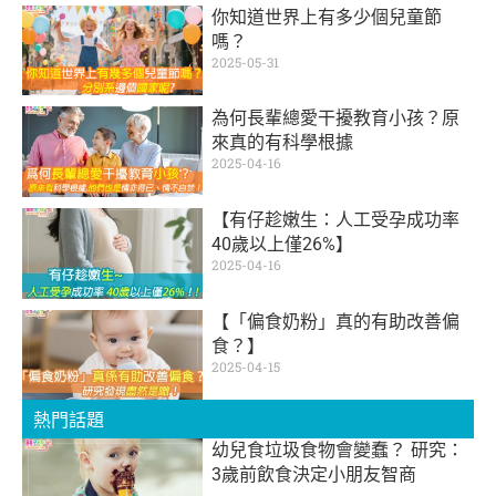
你知道世界上有多少個兒童節
嗎？
2025-05-31
為何長輩總愛干擾教育小孩？原
來真的有科學根據
2025-04-16
【有仔趁嫩生：人工受孕成功率
40歲以上僅26%】
2025-04-16
【「偏食奶粉」真的有助改善偏
食？】
2025-04-15
熱門話題
幼兒食垃圾食物會變蠢？ 研究：
3歲前飲食決定小朋友智商