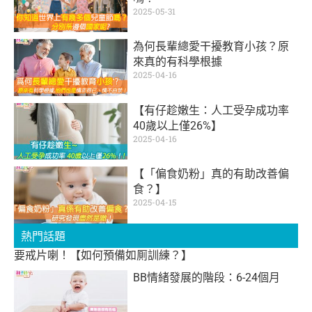
2025-05-31
為何長輩總愛干擾教育小孩？原
來真的有科學根據
2025-04-16
【有仔趁嫩生：人工受孕成功率
40歲以上僅26%】
2025-04-16
【「偏食奶粉」真的有助改善偏
食？】
2025-04-15
熱門話題
要戒片喇！【如何預備如厠訓練？】
BB情緒發展的階段：6-24個月