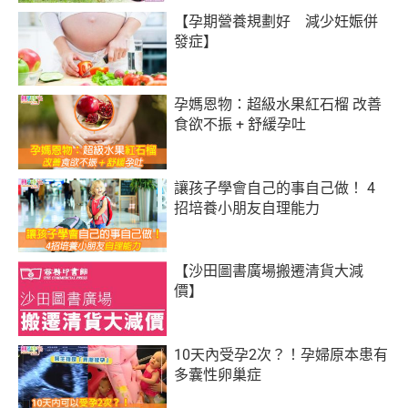
【孕期營養規劃好 減少妊娠併
發症】
孕媽恩物：超級水果紅石榴 改善
食欲不振 + 舒緩孕吐
讓孩子學會自己的事自己做！ 4
招培養小朋友自理能力
【沙田圖書廣場搬遷清貨大減
價】
10天內受孕2次？！孕婦原本患有
多囊性卵巢症