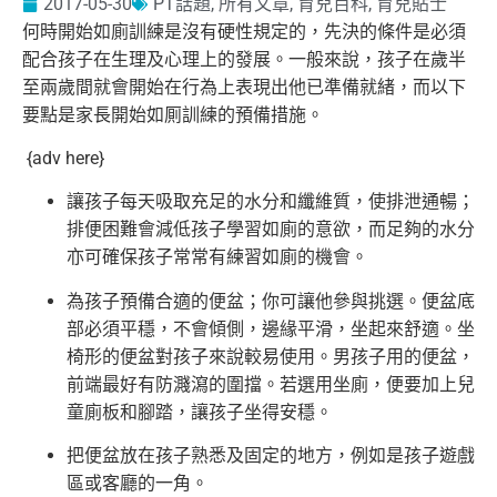
2017-05-30
PT話題
,
所有文章
,
育兒百科
,
育兒貼士
何時開始如廁訓練是沒有硬性規定的，
先決的條件是必須
配合孩子在生理及心理上的發展。一般來說，
孩子在歲半
至兩歲間就會開始在行為上表現出他已準備就緒，
而以下
要點是家長開始如厠訓練的預備措施。
{adv here}
讓孩子每天吸取充足的水分和纖維質，使排泄通暢；
排便困難會減低孩子學習如廁的意欲，
而足夠的水分
亦可確保孩子常常有練習如廁的機會。
為孩子預備合適的便盆；你可讓他參與挑選。便盆底
部必須平穩，
不會傾側，邊緣平滑，坐起來舒適。
坐
椅形的便盆對孩子來說較易使用。男孩子用的便盆，
前端最好有防濺瀉的圍擋。若選用坐廁，便要加上兒
童廁板和腳踏，
讓孩子坐得安穩。
把便盆放在孩子熟悉及固定的地方，
例如是孩子遊戲
區或客廳的一角。