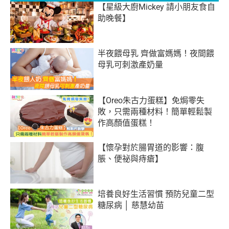
【星級大廚Mickey 請小朋友食自
助晚餐】
半夜餵母乳 齊做富媽媽！夜間餵
母乳可刺激產奶量
【Oreo朱古力蛋糕】免焗零失
敗，只需兩種材料！簡單輕鬆製
作高顏值蛋糕！
【懷孕對於腸胃道的影響：腹
脹、便祕與痔瘡】
培養良好生活習慣 預防兒童二型
糖尿病 │ 慈慧幼苗