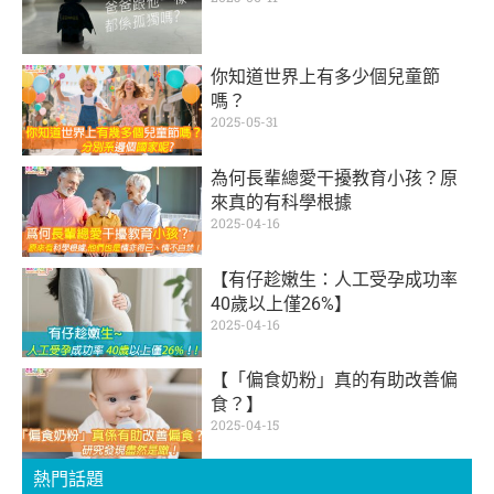
你知道世界上有多少個兒童節
嗎？
2025-05-31
為何長輩總愛干擾教育小孩？原
來真的有科學根據
2025-04-16
【有仔趁嫩生：人工受孕成功率
40歲以上僅26%】
2025-04-16
【「偏食奶粉」真的有助改善偏
食？】
2025-04-15
熱門話題