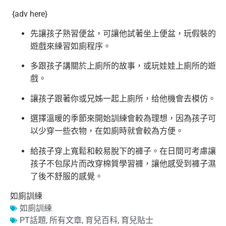
{adv here}
先讓孩子熟習便盆，可讓他試著坐上便盆，
玩假裝的
遊戲來練習如廁程序。
多跟孩子講關於上廁所的故事，或玩娃娃上廁所的遊
戲。
讓孩子跟著你或兄姊一起上廁所，给他機會去模仿。
選擇溫暖的季節來開始訓練會較為理想，
因為孩子可
以少穿一些衣物，在如廁時就會較為方便。
給孩子穿上寬鬆和較易脫下的褲子。
在日間可考慮讓
孩子不包尿片而改穿棉質學習褲，
讓他感受到褲子濕
了後不舒服的感覺。
如廁訓練
如廁訓練
PT話題
,
所有文章
,
育兒百科
,
育兒貼士