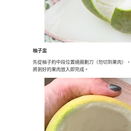
柚子盅
先從柚子約中段位置繞圈劃刀（勿切到果肉），
將剝好的果肉放入即完成。