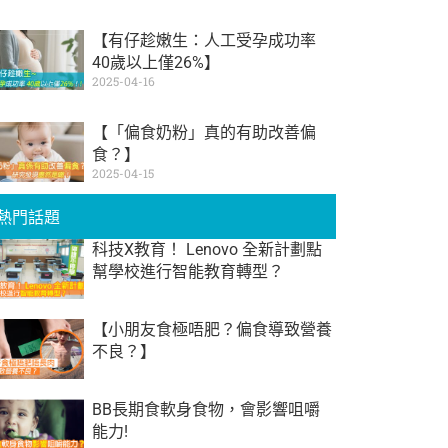
【有仔趁嫩生：人工受孕成功率
40歲以上僅26%】
2025-04-16
【「偏食奶粉」真的有助改善偏
食？】
2025-04-15
熱門話題
科技X教育！ Lenovo 全新計劃點
幫學校進行智能教育轉型？
【小朋友食極唔肥？偏食導致營養
不良？】
BB長期食軟身食物，會影響咀嚼
能力!