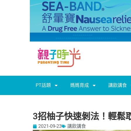
PT話題
媽媽育成
講飲講食
3招柚子快速剝法！輕鬆
2021-09-23
講飲講食