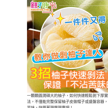
一顆顆圓潤碩大的柚子，如何快速輕鬆剝下厚實
法，不僅能完整保留柚子皮做帽子或盛盤容器，
苦味，快跟著現學現賣吧！