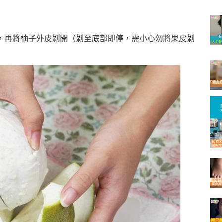
，再將柚子外皮剝開（剝至底部即停，需小心勿將果皮剝