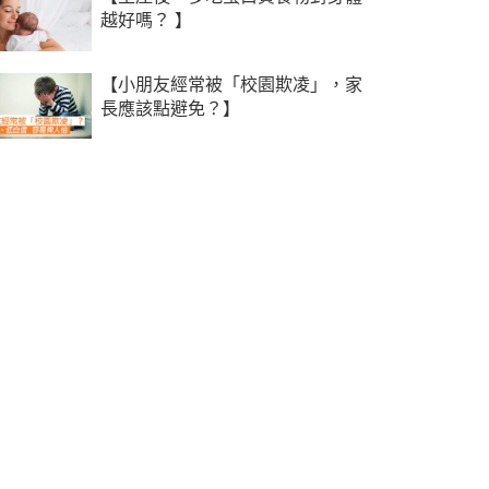
越好嗎？ 】
【小朋友經常被「校園欺凌」，家
長應該點避免？】