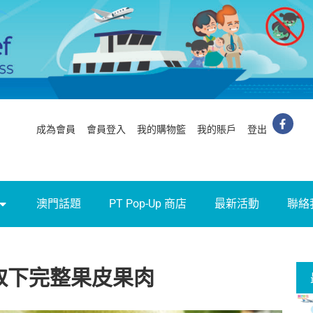
成為會員
會員登入
我的購物籃
我的賬戶
登出
澳門話題
PT Pop-Up 商店
最新活動
聯絡
取下完整果皮果肉