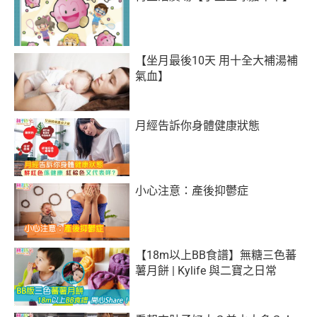
【坐月最後10天 用十全大補湯補
氣血】
月經告訴你身體健康狀態
小心注意：產後抑鬱症
【18m以上BB食譜】無糖三色蕃
薯月餅 | Kylife 與二寶之日常