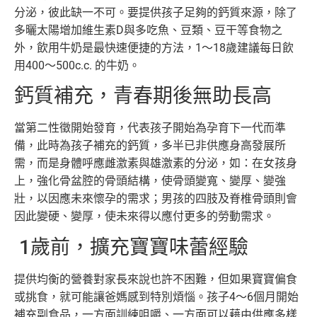
分泌，彼此缺一不可。要提供孩子足夠的鈣質來源，除了
多曬太陽增加維生素D與多吃魚、豆類、豆干等食物之
外，飲用牛奶是最快速便捷的方法，1～18歲建議每日飲
用400～500c.c. 的牛奶。
鈣質補充，青春期後無助長高
當第二性徵開始發育，代表孩子開始為孕育下一代而準
備，此時為孩子補充的鈣質，多半已非供應身高發展所
需，而是身體呼應雌激素與雄激素的分泌，如：在女孩身
上，強化骨盆腔的骨頭結構，使骨頭變寬、變厚、變強
壯，以因應未來懷孕的需求；男孩的四肢及脊椎骨頭則會
因此變硬、變厚，使未來得以應付更多的勞動需求。
1歲前，擴充寶寶味蕾經驗
提供均衡的營養對家長來說也許不困難，但如果寶寶偏食
或挑食，就可能讓爸媽感到特別煩惱。孩子4～6個月開始
補充副食品，一方面訓練咀嚼、一方面可以藉由供應多樣