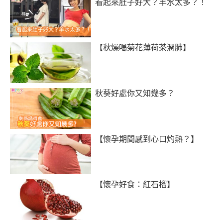
看起來肚子好大？羊水太多？！
【秋燥喝菊花薄荷茶潤肺】
秋葵好處你又知幾多？
【懷孕期間感到心口灼熱？】
【懷孕好食：紅石榴】