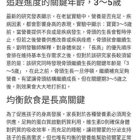
追趕進度的關鍵年齡，3～5歲
最新的研究發表顯示，在老鼠實驗中，營養是否充足、疾
病因素，都會影響身高的表現，實驗中顯示：寶寶3～5歲
前，當營養提供不良或是疾病發生，骨頭的生長會暫時停
止，但若之後營養供應改善或疾病痊癒，骨頭就會繼續生
長。劉明發醫師解釋，對身體來說，「長高」的優先順序
會排在維持基本生存需求之後，但對於該研究家長較須留
意的是：該研究同時發現骨頭繼續生長的關鍵年齡是「3
～5歲」，在此之前，骨頭生長一旦停頓，繼續補充足夠
營養，有望讓骨頭結構繼續成長，但在關鍵期3～5歲之
後，則效果會大大地打折扣。
均衡飲食是長高關鍵
為了促進孩子的身高發展，家長對於各種營養素必須周全
供應，足夠的蛋白質啟動鈣質利用，維生素D則確保身體
對鈣質的吸收效率，而充足的睡眠，讓荷爾蒙的分泌支持
孩子的長高需求，但也唯有均衡的營養能幫助荷爾蒙正常