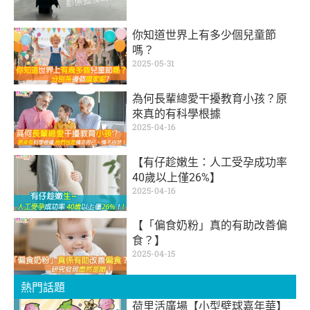
你知道世界上有多少個兒童節
嗎？
2025-05-31
為何長輩總愛干擾教育小孩？原
來真的有科學根據
2025-04-16
【有仔趁嫩生：人工受孕成功率
40歲以上僅26%】
2025-04-16
【「偏食奶粉」真的有助改善偏
食？】
2025-04-15
熱門話題
荷里活廣場【小型壁球嘉年華】