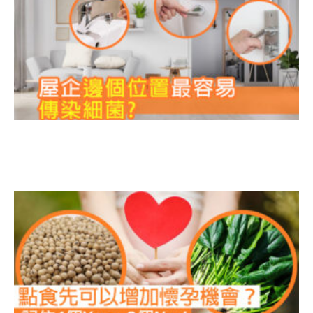
菌
Y
N