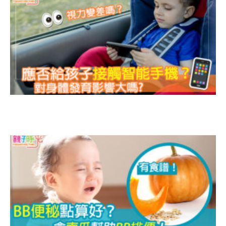
嗎
B
B