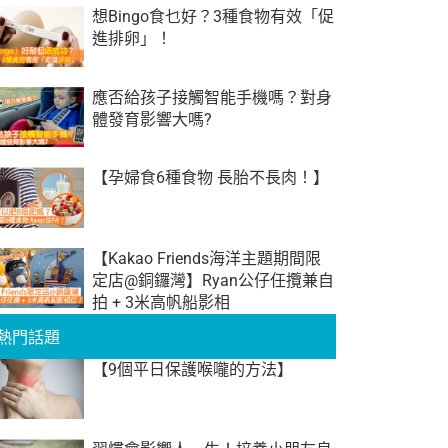
想Bingo食乜好？3種食物有效「促
進排卵」！
應否給孩子接觸智能手機嗎？對身
體發育影響大嗎?
【孕婦食6種食物 長胎不長肉！】
【Kakao Friends海洋主題期間限
定店@銅鑼灣】Ryan公仔任攬兼自
拍 + 3米高帆船影相
熱門話題
【9個平日保護喉嚨的方法】