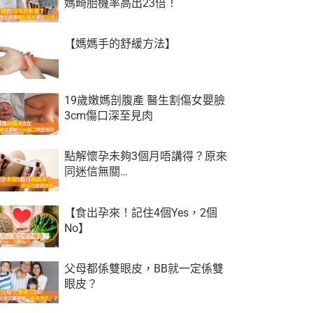
媽畸胎機率高出23倍！
【媽媽手的舒緩方法】
19歲嫩媽剖腹產 醫生割傷女嬰臉
3cm傷口深至見肉
點解懷孕未夠3個月唔講得？原來
同迷信無關…
【食出孕來！記住4個Yes，2個
No】
父母都係雙眼皮，BB就一定係雙
眼皮？