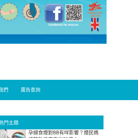
我們
廣告查詢
熱門主題
孕婦食煙對BB有咩影響？煙民媽