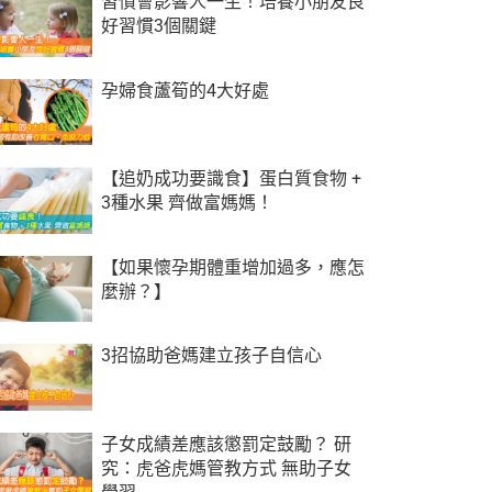
習慣會影響人一生！培養小朋友良
好習慣3個關鍵
孕婦食蘆筍的4大好處
【追奶成功要識食】蛋白質食物 +
3種水果 齊做富媽媽！
【如果懷孕期體重增加過多，應怎
麼辦？】
3招協助爸媽建立孩子自信心
子女成績差應該懲罰定鼓勵？ 研
究：虎爸虎媽管教方式 無助子女