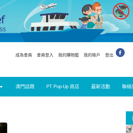
成為會員
會員登入
我的購物籃
我的賬戶
登出
澳門話題
PT Pop-Up 商店
最新活動
聯絡