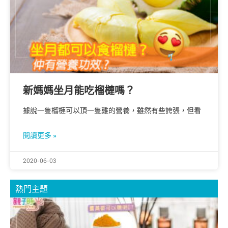
新媽媽坐月能吃榴槤嗎？
據說一隻榴槤可以頂一隻雞的營養，雖然有些誇張，但看
閱讀更多 »
2020-06-03
熱門主題