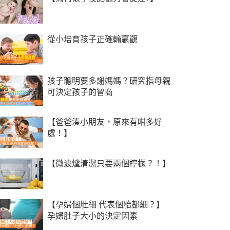
從小培育孩子正確輸贏觀
孩子聰明要多謝媽媽？研究指母親
可決定孩子的智商
【爸爸湊小朋友，原來有咁多好
處！】
【微波爐清潔只要兩個檸檬？！】
【孕婦個肚細 代表個胎都細？】
孕婦肚子大小的決定因素