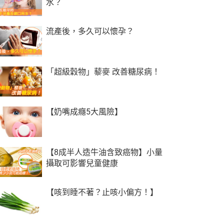
水？
流產後，多久可以懷孕？
「超級穀物」藜麥 改善糖尿病！
【奶嘴成癮5大風險】
【8成半人造牛油含致癌物】小量
攝取可影響兒童健康
【咳到睡不著？止咳小偏方！】