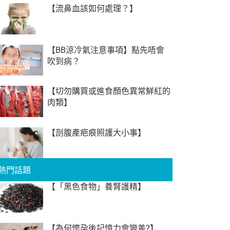
【流鼻血該如何處理？】
【BB涼冷氣注意事項】點先唔會
吹到病？
【切勿購買或進食顏色異常鮮紅的
肉類】
【剖腹產疤痕照護大小事】
熱門話題
【「黑色食物」養腎護精】
【為何懷孕後記憶力會變差?】