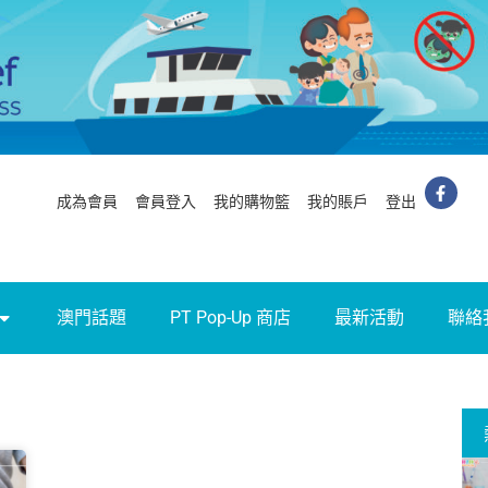
成為會員
會員登入
我的購物籃
我的賬戶
登出
澳門話題
PT Pop-Up 商店
最新活動
聯絡