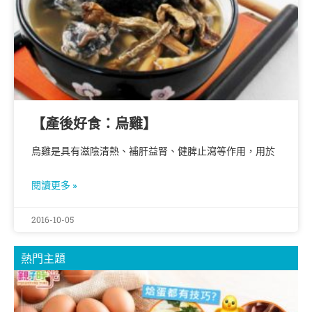
【產後好食：烏雞】
烏雞是具有滋陰清熱、補肝益腎、健脾止瀉等作用，用於
閱讀更多 »
2016-10-05
熱門主題
5