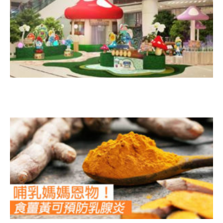
L
H
F
現