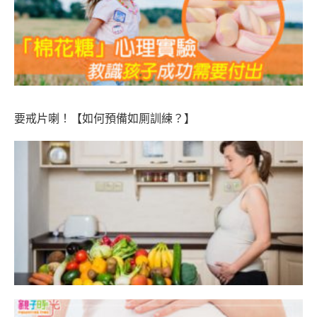
要戒片喇！【如何預備如厠訓練？】