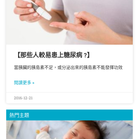
【那些人較易患上糖尿病 ?】
當胰臟的胰島素不足，或分泌出來的胰島素不能發揮功效
閱讀更多 »
2016-12-21
熱門主題
B