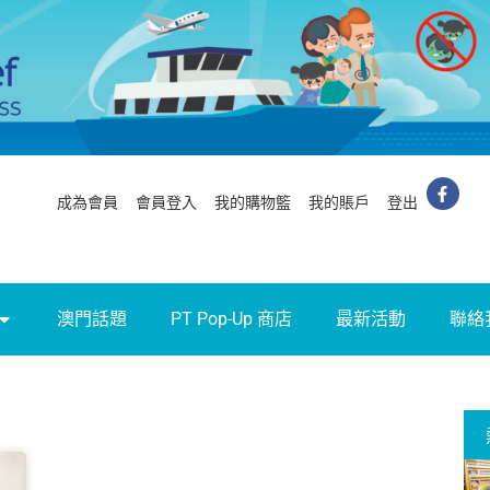
成為會員
會員登入
我的購物籃
我的賬戶
登出
澳門話題
PT Pop-Up 商店
最新活動
聯絡