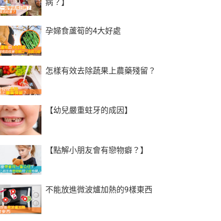
病？】
孕婦食蘆筍的4大好處
怎樣有效去除蔬果上農藥殘留？
【幼兒嚴重蛀牙的成因】
【點解小朋友會有戀物癖？】
不能放進微波爐加熱的9樣東西