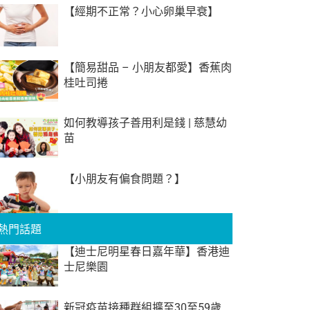
【經期不正常？小心卵巢早衰】
【簡易甜品 – 小朋友都愛】香蕉肉
桂吐司捲
如何教導孩子善用利是錢 | 慈慧幼
苗
【小朋友有偏食問題？】
熱門話題
【迪士尼明星春日嘉年華】香港迪
士尼樂園
新冠疫苗接種群組擴至30至59歲