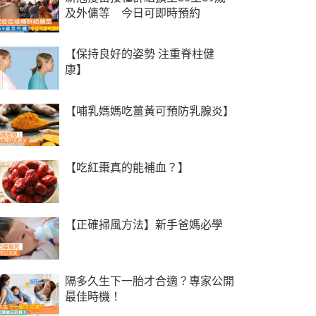
及外傭等 今日可即時預約
【保持良好的姿勢 注重脊柱健
康】
【哺乳媽媽吃薑黃可預防乳腺炎】
【吃紅棗真的能補血？】
【正確掃風方法】新手爸媽必學
隔多久生下一胎才合適？專家公開
最佳時機！