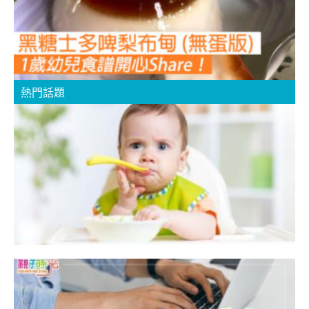
版
S
熱門話題
【