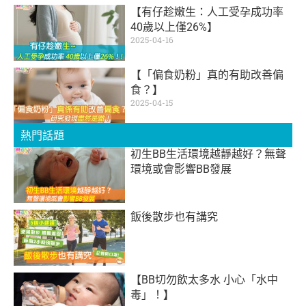
【有仔趁嫩生：人工受孕成功率
40歲以上僅26%】
2025-04-16
【「偏食奶粉」真的有助改善偏
食？】
2025-04-15
熱門話題
初生BB生活環境越靜越好？無聲
環境或會影響BB發展
飯後散步也有講究
【BB切勿飲太多水 小心「水中
毒」！】