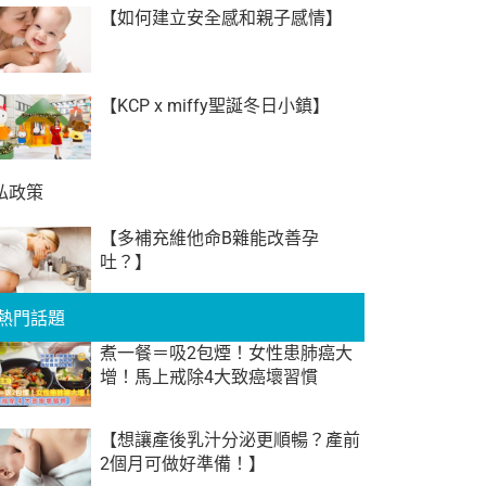
【如何建立安全感和親子感情】
【KCP x miffy聖誕冬日小鎮】
私政策
【多補充維他命B雜能改善孕
吐？】
熱門話題
煮一餐＝吸2包煙！女性患肺癌大
增！馬上戒除4大致癌壞習慣
【想讓產後乳汁分泌更順暢？產前
2個月可做好準備！】