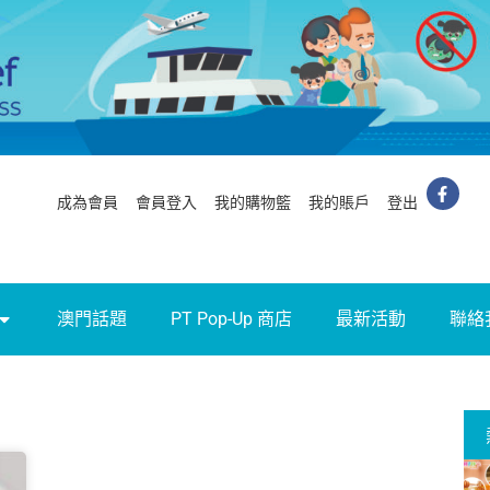
成為會員
會員登入
我的購物籃
我的賬戶
登出
澳門話題
PT Pop-Up 商店
最新活動
聯絡