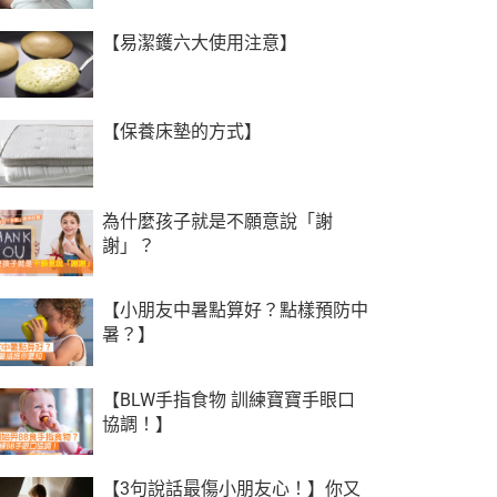
【易潔鑊六大使用注意】
【保養床墊的方式】
為什麼孩子就是不願意說「謝
謝」？
【小朋友中暑點算好？點樣預防中
暑？】
【BLW手指食物 訓練寶寶手眼口
協調！】
【3句說話最傷小朋友心！】你又