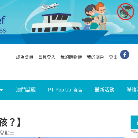
成為會員
會員登入
我的購物籃
我的賬戶
登出
澳門話題
PT Pop-Up 商店
最新活動
聯絡
孩？】
兒貼士