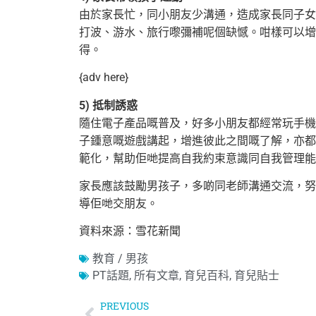
由於家長忙，同小朋友少溝通，造成家長同子女
打波、游水、旅行嚟彌補呢個缺憾。
咁樣可以增
得。
{adv here}
5) 抵制誘惑
隨住電子產品嘅普及，好多小朋友都經常玩手機
子鍾意嘅遊戲講起，增進彼此之間嘅了解，
亦都
範化，幫助佢哋提高自我約束意識同自我管理能
家長應該鼓勵男孩子，多啲同老師溝通交流，努
導佢哋交朋友。
資料來源：雪花新聞
教育 / 男孩
PT話題
,
所有文章
,
育兒百科
,
育兒貼士
PREVIOUS