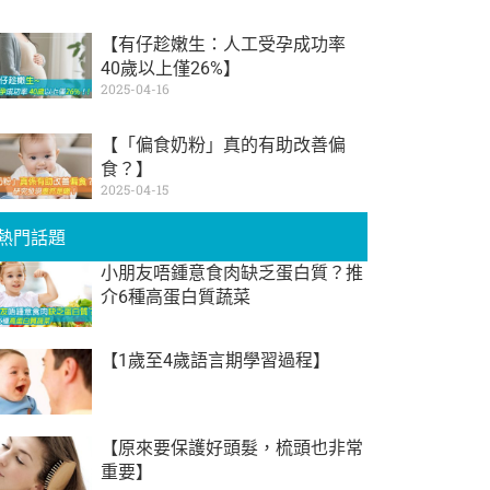
【有仔趁嫩生：人工受孕成功率
40歲以上僅26%】
2025-04-16
【「偏食奶粉」真的有助改善偏
食？】
2025-04-15
熱門話題
小朋友唔鍾意食肉缺乏蛋白質？推
介6種高蛋白質蔬菜
【1歲至4歲語言期學習過程】
【原來要保護好頭髮，梳頭也非常
重要】