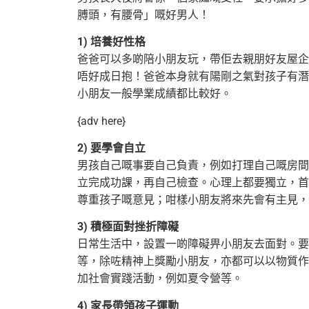
膊頭，有腰骨」嘅好男人！
1) 培養好性格
爸爸可以多啲陪小朋友玩，帶佢去親朋好友屋企
唔好成日抱！爸爸本身就有陽剛之氣對
孩子有潛
小朋友一般學業成績都比較好。
{adv here}
2) 要學會自立
男孩自己嘅事要自己負責，例如打理自己嘅房間
立完成功課，再自己檢查。心理上都要獨立，
首
尊重孩子嘅意見；咁樣小朋友將來先會有主見，
3) 積極面對挫折障礙
日常生活中，設置一啲障礙畀小朋友去面對。要
等，除咗精神上獎勵小朋友，亦都可以以物質作
加社會實踐活動，例如夏令營等。
4) 家長帶領孩子運動