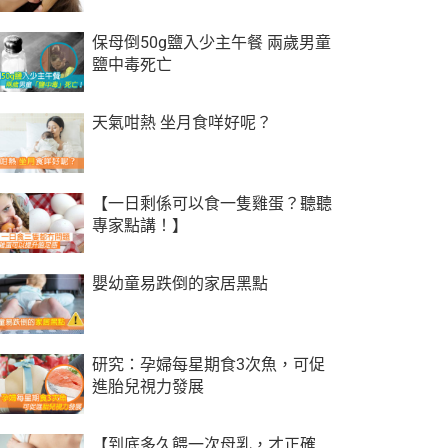
保母倒50g鹽入少主午餐 兩歲男童
鹽中毒死亡
天氣咁熱 坐月食咩好呢？
【一日剩係可以食一隻雞蛋？聽聽
專家點講！】
嬰幼童易跌倒的家居黑點
研究：孕婦每星期食3次魚，可促
進胎兒視力發展
【到底多久餵一次母乳，才正確