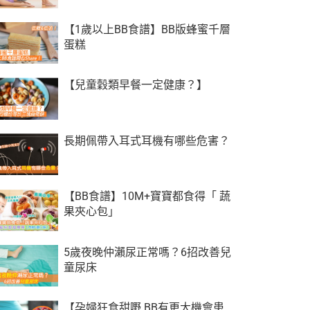
【1歲以上BB食譜】BB版蜂蜜千層
蛋糕
【兒童穀類早餐一定健康？】
長期佩帶入耳式耳機有哪些危害？
【BB食譜】10M+寶寶都食得「 蔬
果夾心包」
5歲夜晚仲瀨尿正常嗎？6招改善兒
童尿床
【孕婦狂食甜嘢 BB有更大機會患