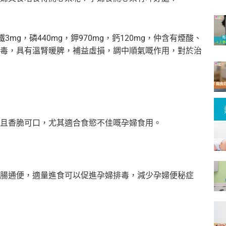
，鐵3mg，磷440mg，鉀970mg，鈣120mg，仲含有煙酸、
毒，
具有溫腎暖脾，補益虛損，調中順氣嘅作用，對於治
且香脆可口，尤其適合食慾不佳嘅孕婦食用。
腸通便，適量進食可以促進孕婦排毒，減少孕婦便秘症