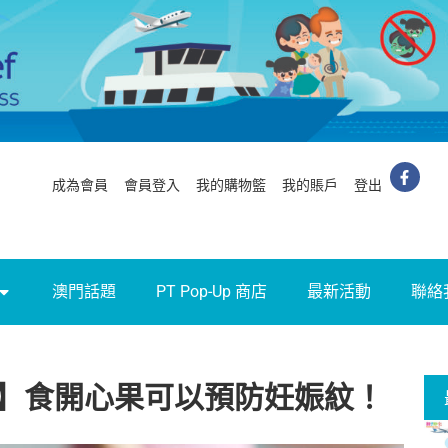
成為會員
會員登入
我的購物籃
我的賬戶
登出
澳門話題
PT Pop-Up 商店
最新活動
聯絡
】食開心果可以預防妊娠紋！