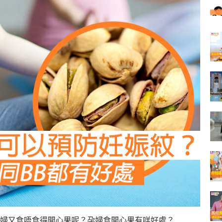
婦又食唔食得開心果呢？孕婦食開心果有咩好處？