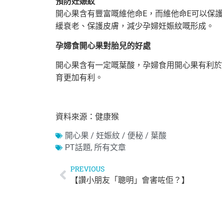
預防妊娠紋
開心果含有豐富嘅維他命E，而維他命E可以保
緩衰老、保護皮膚，減少孕婦妊娠紋嘅形成。
孕婦食開心果對胎兒的好處
開心果含有一定嘅葉酸，孕婦食用開心果有利於
育更加有利。
資料來源：健康猴
開心果 / 妊娠紋 / 便秘 / 葉酸
PT話題
,
所有文章
PREVIOUS
【讚小朋友「聰明」會害咗佢？】