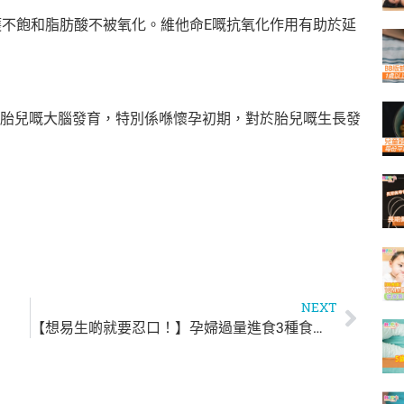
護不飽和脂肪酸不被氧化。維他命E嘅抗氧化作用有助於延
胎兒嘅大腦發育，特別係喺懷孕初期，對於胎兒嘅生長發
NEXT
【想易生啲就要忍口！】孕婦過量進食3種食物會增加順產難度