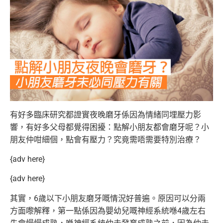
有好多臨床研究都證實夜晚磨牙係因為情緒同埋壓力影
響，有好多父母都覺得困擾：點解小朋友都會磨牙呢？小
朋友仲咁細個，點會有壓力？究竟需唔需要特別治療？
{adv here}
{adv here}
其實，6歲以下小朋友磨牙嘅情況好普遍。原因可以分兩
方面嚟解釋，第一點係因為嬰幼兒嘅神經系統喺4歲左右