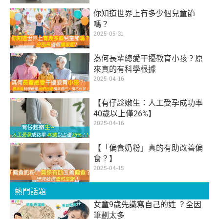
你知道世界上有多少個兒童節
嗎？
2025-05-31
為何長輩總愛干擾教育小孩？原
來真的有科學根據
2025-04-16
【有仔趁嫩生：人工受孕成功率
40歲以上僅26%】
2025-04-16
【「偏食奶粉」真的有助改善偏
食？】
2025-04-15
熱門話題
女童9歲先識寫自己的姓 ？全因
筆劃太多