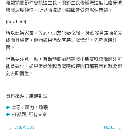
嘅顳顎關節仲會快速生長，關節生長修補嘅速度比磨牙破
壞嘅速度仲快，所以唔洗擔心關節會受傷呢個問題。
{adv here}
所以建議家長，等到小朋友15歲之後，牙齒發育差唔多完
成而且穩定，佢哋如果仍然有磨牙嘅情況，先考慮睇牙
醫。
但係要注意一點，有顳顎關節問題嘅小朋友喺夜晚磨牙可
能會惡化，如果佢哋喺起身嘅時候連開口都有困難就要即
刻去睇醫生。
資料來源：康健雜誌
磨牙 / 壓力 / 睡眠
PT話題
,
所有文章
PREVIOUS
NEXT