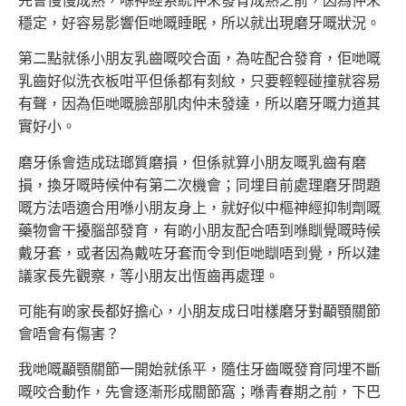
先會慢慢成熟，喺神經系統仲未發育成熟之前，因為仲未
穩定，好容易影響佢哋嘅睡眠，所以就出現磨牙嘅狀況。
第二點就係小朋友乳齒嘅咬合面，為咗配合發育，佢哋嘅
乳齒好似洗衣板咁平但係都有刻紋，只要輕輕碰撞就容易
有聲，因為佢哋嘅臉部肌肉仲未發達，所以磨牙嘅力道其
實好小。
磨牙係會造成琺瑯質磨損，但係就算小朋友嘅乳齒有磨
損，換牙嘅時候仲有第二次機會；同埋目前處理磨牙問題
嘅方法唔適合用喺小朋友身上，就好似中樞神經抑制劑嘅
藥物會干擾腦部發育，有啲小朋友配合唔到喺瞓覺嘅時候
戴牙套，或者因為戴咗牙套而令到佢哋瞓唔到覺，所以建
議家長先觀察，等小朋友出恆齒再處理。
可能有啲家長都好擔心，小朋友成日咁樣磨牙對顳顎關節
會唔會有傷害？
我哋嘅顳顎關節一開始就係平，隨住牙齒嘅發育同埋不斷
嘅咬合動作，先會逐漸形成關節窩；喺青春期之前，下巴