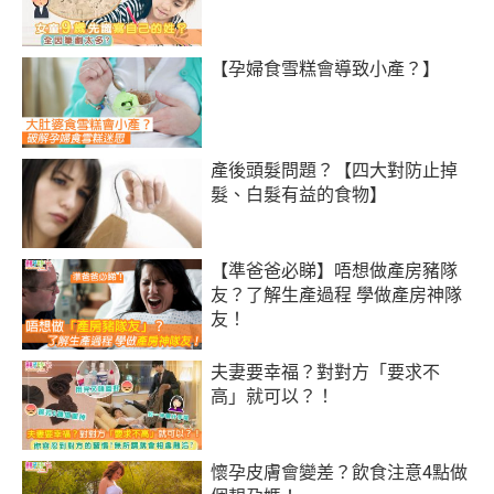
【孕婦食雪糕會導致小產？】
產後頭髮問題？【四大對防止掉
髮、白髮有益的食物】
【準爸爸必睇】唔想做產房豬隊
友？了解生產過程 學做產房神隊
友！
夫妻要幸福？對對方「要求不
高」就可以？！
懷孕皮膚會變差？飲食注意4點做