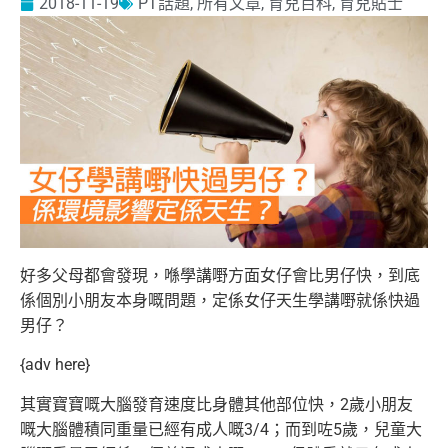
2018-11-19
PT話題
,
所有文章
,
育兒百科
,
育兒貼士
好多父母都會發現，喺學講嘢方面女仔會比男仔快，到底
係個別小朋友本身嘅問題，定係女仔天生學講嘢就係快過
男仔？
{adv here}
其實寶寶嘅大腦發育速度比身體其他部位快，2歲小朋友
嘅大腦體積同重量已經有成人嘅3/4；而到咗5歲，兒童大