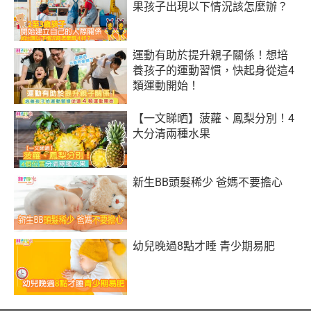
果孩子出現以下情況該怎麼辦？
運動有助於提升親子關係！想培
養孩子的運動習慣，快起身從這4
類運動開始！
【一文睇晒】菠蘿、鳳梨分別！4
大分清兩種水果
新生BB頭髮稀少 爸媽不要擔心
幼兒晚過8點才睡 青少期易肥