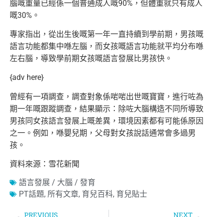
腦嘅重量已經係一個普通成人嘅90%，但體重就只有成人
嘅30%。
專家指出，從出生後嘅第一年一直持續到學前期，男孩嘅
語言功能都集中喺左腦，而女孩嘅語言功能就平均分布喺
左右腦，導致學前期女孩嘅語言發展比男孩快。
{adv here}
曾經有一項調查，調查對象係啱啱出世嘅寶寶，進行咗為
期一年嘅跟蹤調查，結果顯示：除咗大腦構造不同所導致
男孩同女孩語言發展上嘅差異，環境因素都有可能係原因
之一。例如，喺嬰兒期，父母對女孩說話通常會多過男
孩。
資料來源：雪花新聞
語言發展 / 大腦 / 發育
PT話題
,
所有文章
,
育兒百科
,
育兒貼士
PREVIOUS
NEXT