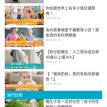
你知道世界上有多少個兒童節
嗎？
2025-05-31
為何長輩總愛干擾教育小孩？原
來真的有科學根據
2025-04-16
【有仔趁嫩生：人工受孕成功率
40歲以上僅26%】
2025-04-16
【「偏食奶粉」真的有助改善偏
食？】
2025-04-15
熱門話題
獨生子女一定好任性？孩子的性
格是父母塑造的