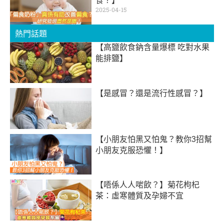
食？】
2025-04-15
熱門話題
【高鹽飲食鈉含量爆標 吃對水果
能排鹽】
【是感冒？還是流行性感冒？】
【小朋友怕黑又怕鬼？教你3招幫
小朋友克服恐懼！】
【唔係人人啱飲？】菊花枸杞
茶：虛寒體質及孕婦不宜