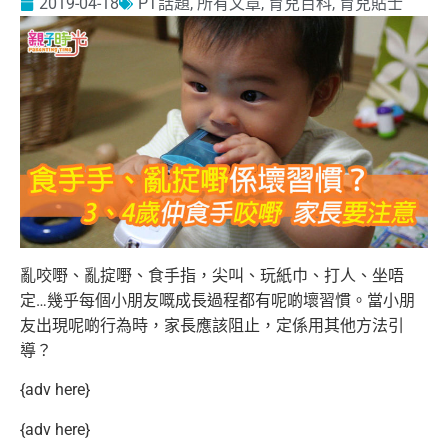
2019-04-18
PT話題
,
所有文章
,
育兒百科
,
育兒貼士
亂咬嘢、亂掟嘢、食手指，尖叫、玩紙巾、打人、坐唔
定…幾乎每個小朋友嘅成長過程都有呢啲壞習慣。當小朋
友出現呢啲行為時，家長應該阻止，定係用其他方法引
導？
{adv here}
{adv here}