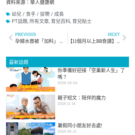
資料來源：華人健康網
幼兒 / 食手 / 掟嘢 / 成長
PT話題
,
所有文章
,
育兒百科
,
育兒貼士
PREVIOUS
NEXT
孕婦水壺被「加料」 飲「洗潔精」咖啡導致BB兔唇
【11個月以上BB食譜】牛油果香蕉班戟
最新話題
你準備好迎接「空巢新人生」了
嗎？
2026-03-24
親子短文：陪伴的魔力
2025-11-14
暑假同小朋友好去處!
2025-06-21