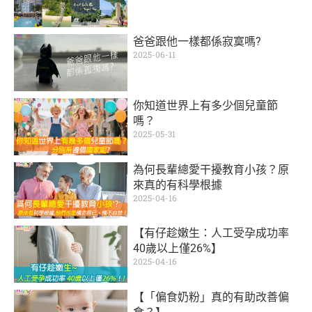
爸爸跟他一樣都係寂寞嗎?
2025-06-11
你知道世界上有多少個兒童節
嗎？
2025-05-31
為何長輩總愛干擾教育小孩？原
來真的有科學根據
2025-04-16
【有仔趁嫩生：人工受孕成功率
40歲以上僅26%】
2025-04-16
【「偏食奶粉」真的有助改善偏