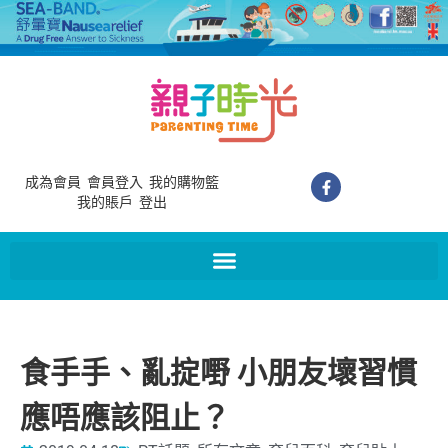
成為會員
會員登入
我的購物籃
我的賬戶
登出
食手手、亂掟嘢 小朋友壞習慣
應唔應該阻止？