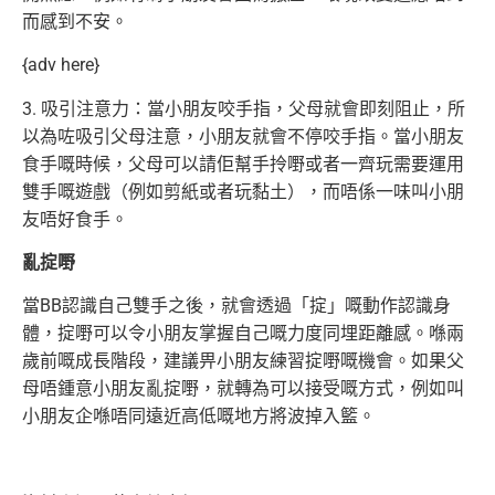
而感到不安。
{adv here}
3. 吸引注意力：當小朋友咬手指，父母就會即刻阻止，所
以為咗吸引父母注意，小朋友就會不停咬手指。當小朋友
食手嘅時候，父母可以請佢幫手拎嘢或者一齊玩需要運用
雙手嘅遊戲（例如剪紙或者玩黏土），而唔係一味叫小朋
友唔好食手。
亂掟嘢
當BB認識自己雙手之後，就會透過「掟」嘅動作認識身
體，掟嘢可以令小朋友掌握自己嘅力度同埋距離感。喺兩
歲前嘅成長階段，建議畀小朋友練習掟嘢嘅機會。如果父
母唔鍾意小朋友亂掟嘢，就轉為可以接受嘅方式，例如叫
小朋友企喺唔同遠近高低嘅地方將波掉入籃。