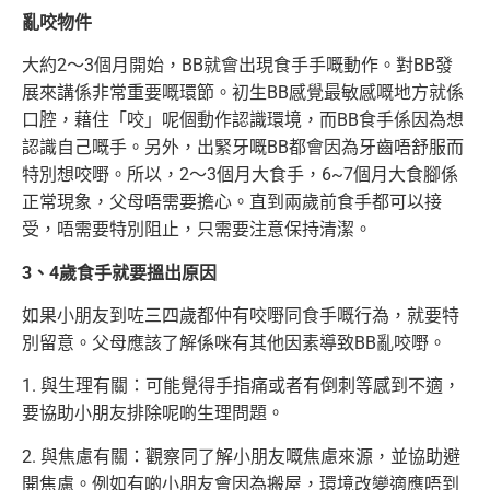
亂咬物件
大約2～3個月開始，BB就會出現食手手嘅動作。對BB發
展來講係非常重要嘅環節。初生BB感覺最敏感嘅地方就係
口腔，藉住「咬」呢個動作認識環境，而BB食手係因為想
認識自己嘅手。另外，出緊牙嘅BB都會因為牙齒唔舒服而
特別想咬嘢。所以，2～3個月大食手，6~7個月大食腳係
正常現象，父母唔需要擔心。直到兩歲前食手都可以接
受，唔需要特別阻止，只需要注意保持清潔。
3、4歲食手就要搵出原因
如果小朋友到咗三四歲都仲有咬嘢同食手嘅行為，就要特
別留意。父母應該了解係咪有其他因素導致BB亂咬嘢。
1. 與生理有關：可能覺得手指痛或者有倒刺等感到不適，
要協助小朋友排除呢啲生理問題。
2. 與焦慮有關：觀察同了解小朋友嘅焦慮來源，並協助避
開焦慮。例如有啲小朋友會因為搬屋，環境改變適應唔到