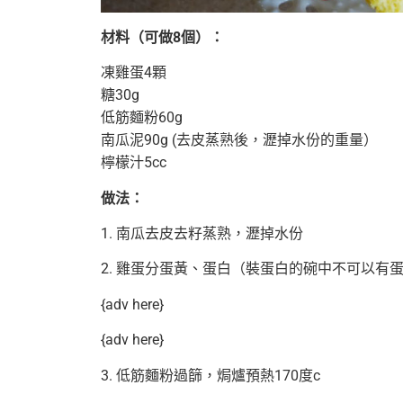
材料（可做8個）：
凍雞蛋4顆
糖30g
低筋麵粉60g
南瓜泥90g (去皮蒸熟後，瀝掉水份的重量）
檸檬汁5cc
做法：
1. 南瓜去皮去籽蒸熟，瀝掉水份
2. 雞蛋分蛋黃、蛋白（裝蛋白的碗中不可以有
{adv here}
{adv here}
3. 低筋麵粉過篩，焗爐預熱170度c