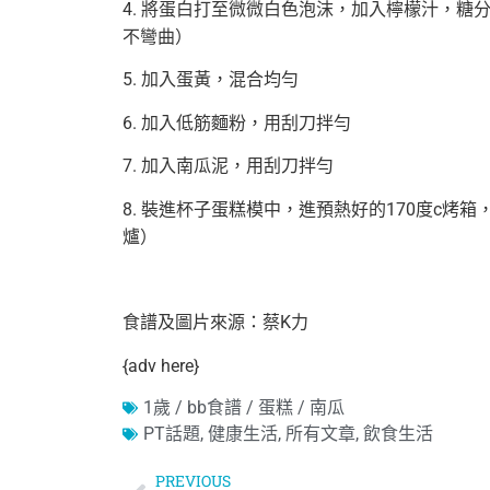
4. 將蛋白打至微微白色泡沫，加入檸檬汁，
不彎曲）
5. 加入蛋黃，混合均勻
6. 加入低筋麵粉，用刮刀拌勻
7. 加入南瓜泥，用刮刀拌勻
8. 裝進杯子蛋糕模中，進預熱好的170度c烤
爐）
食譜及圖片來源：蔡K力
{adv here}
1歲 / bb食譜 / 蛋糕 / 南瓜
PT話題
,
健康生活
,
所有文章
,
飲食生活
PREVIOUS