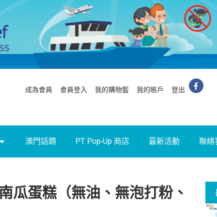
成為會員
會員登入
我的購物籃
我的賬戶
登出
澳門話題
PT Pop-Up 商店
最新活動
聯絡
版南瓜蛋糕（無油、無泡打粉、