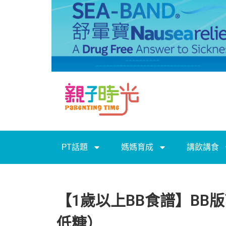
PT話題
媽媽育成
講飲講食
【1歲以上BB食譜】BB
低糖）