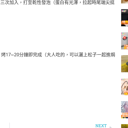
糖分三次加入，打至乾性發泡（蛋白有光澤，拉起時尾端尖挺
箱，烤17~20分鐘即完成（大人吃的，可以灑上松子一起進焗
NEXT