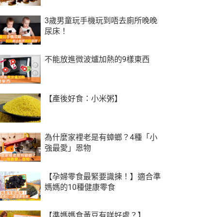
3歲男童玩手機玩到唔去廁所晚晚
尿床！
不能放進微波爐加熱的9樣東西
【產後好食：小米粥】
為什麼家裡老是有蟑螂？4種「小
強最愛」恩物
【孕婦零食最緊要識揀！】適合準
媽媽的10種健康零食
【準媽媽食黃豆有咩好處？】