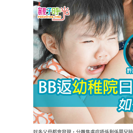
好多父母都會發現，分離焦慮症唔係剩係嬰兒時