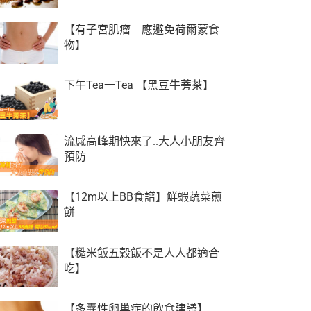
【有子宮肌瘤 應避免荷爾蒙食
物】
下午Tea一Tea‬ 【黑豆牛蒡茶】
流感高峰期快來了..大人小朋友齊
預防
【12m以上BB食譜】鮮蝦蔬菜煎
餅
【糙米飯五穀飯不是人人都適合
吃】
【多囊性卵巢症的飲食建議】