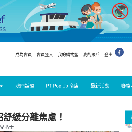
成為會員
會員登入
我的購物籃
我的賬戶
登出
澳門話題
PT Pop-Up 商店
最新活動
聯絡
招舒緩分離焦慮！
兒貼士