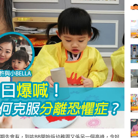
期先會有，到咗BB開始返幼稚園又係另一個高峰，令好