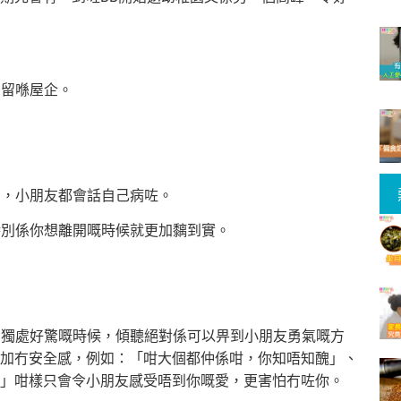
法留喺屋企。
夕，小朋友都會話自己病咗。
特別係你想離開嘅時候就更加黐到實。
表示獨處好驚嘅時候，傾聽絕對係可以畀到小朋友勇氣嘅方
加冇安全感，例如：「咁大個都仲係咁，你知唔知醜」、
」咁樣只會令小朋友感受唔到你嘅愛，更害怕冇咗你。