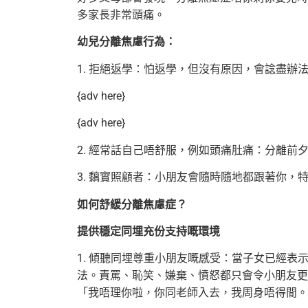
多家長非常頭痛。
幼兒分離焦慮行為：
1. 拒絕返學：怕返學，但沒有原因，會諗盡辦
{adv here}
{adv here}
2. 經常話自己唔舒服，例如頭痛肚痛：分離前
3. 黐實照顧者：小朋友會隨時隨地都跟著你，
如何舒緩分離焦慮症？
提供穩定同埋充份支持嘅環境
1. 傾聽同埋尊重小朋友嘅感受：當子女已經
法。責罵、恥笑、嫌棄、憤怒都只會令小朋友更
「我唔理你啦，你同老師入去，我周身唔得閒。