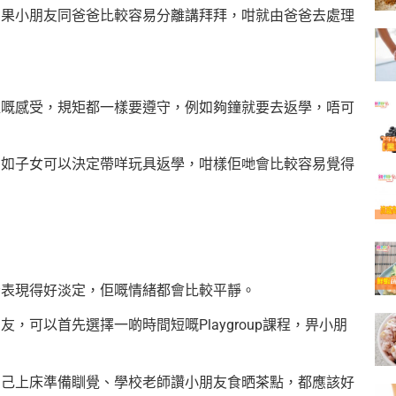
，如果小朋友同爸爸比較容易分離講拜拜，咁就由爸爸去處理
解佢嘅感受，規矩都一樣要遵守，例如夠鐘就要去返學，唔可
，例如子女可以決定帶咩玩具返學，咁樣佢哋會比較容易覺得
母表現得好淡定，佢嘅情緒都會比較平靜。
友，可以首先選擇一啲時間短嘅Playgroup課程，畀小朋
如自己上床準備瞓覺、學校老師讚小朋友食晒茶點，都應該好