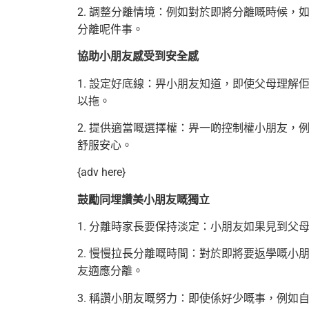
2. 調整分離情境：例如對於即將分離嘅時候
分離呢件事。
協助小朋友感受到安全感
1. 設定好底線：畀小朋友知道，即使父母理
以拖。
2. 提供適當嘅選擇權：畀一啲控制權小朋友
舒服安心。
{adv here}
鼓勵同埋讚美小朋友嘅獨立
1. 分離時家長要保持淡定：小朋友如果見到父
2. 慢慢拉長分離嘅時間：對於即將要返學嘅小朋
友適應分離。
3. 稱讚小朋友嘅努力：即使係好少嘅事，例