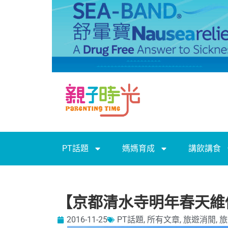
PT話題
媽媽育成
講飲講食
【京都清水寺明年春天維
2016-11-25
PT話題
,
所有文章
,
旅遊消閒
,
旅