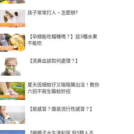
孩子常常打人，怎麼辦?
【孕婦能吃榴槤嗎？】這3種水果
不能吃
【流鼻血該如何處理？】
夏天班細蚊仔又嗡嗡聲出沒！教你
六招不殺生驅蚊妙招
【是感冒？還是流行性感冒？】
【喝椰子水生津利尿 但5類人不