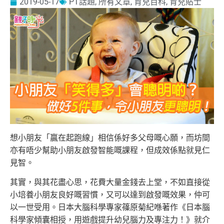
2019-05-17
PT話題
,
所有文章
,
育兒百科
,
育兒貼士
想小朋友「贏在起跑線」相信係好多父母嘅心願，而坊間
亦有唔少幫助小朋友啟發智能嘅課程，但成效係點就見仁
見智。
其實，與其花盡心思，花費大量金錢去上堂，不如直接從
小培養小朋友良好嘅習慣，又可以達到啟發嘅效果，仲可
以一世受用。日本大腦科學專家篠原菊紀喺著作《日本腦
科學家傾囊相授，用遊戲提升幼兒腦力及專注力！》就介