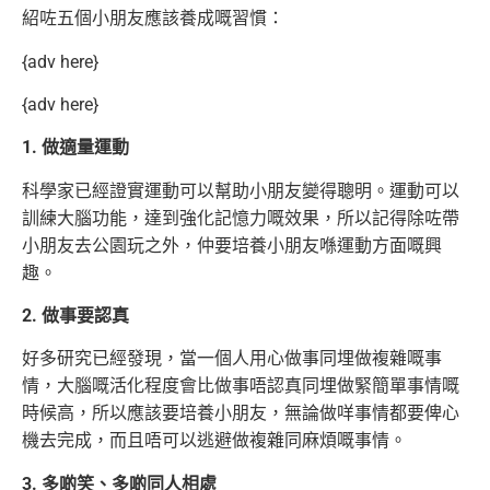
紹咗五個小朋友應該養成嘅習慣：
{adv here}
{adv here}
1. 做適量運動
科學家已經證實運動可以幫助小朋友變得聰明。運動可以
訓練大腦功能，達到強化記憶力嘅效果，所以記得除咗帶
小朋友去公園玩之外，仲要培養小朋友喺運動方面嘅興
趣。
2. 做事要認真
好多研究已經發現，當一個人用心做事同埋做複雜嘅事
情，大腦嘅活化程度會比做事唔認真同埋做緊簡單事情嘅
時候高，所以應該要培養小朋友，無論做咩事情都要俾心
機去完成，而且唔可以逃避做複雜同麻煩嘅事情。
3. 多啲笑、多啲同人相處