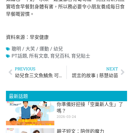
實唔食早餐對身體有害，所以務必要令小朋友養成每日食
早餐嘅習慣。
資料來源：早安健康
聰明 / 大笑 / 運動 / 幼兒
PT話題
,
所有文章
,
育兒百科
,
育兒貼士
PREVIOUS
NEXT
幼兒食三文魚鯖魚 可減少日後患鼻敏感風險
謊言的故事 | 慈慧幼苗
最新話題
你準備好迎接「空巢新人生」了
嗎？
2026-03-24
親子短文：陪伴的魔力