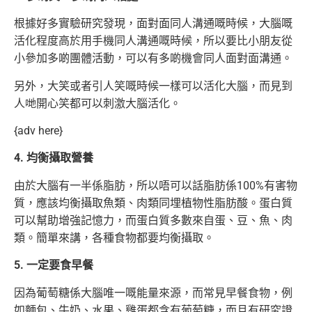
根據好多實驗研究發現，面對面同人溝通嘅時候，大腦嘅
活化程度高於用手機同人溝通嘅時候，所以要比小朋友從
小參加多啲團體活動，可以有多啲機會同人面對面溝通。
另外，大笑或者引人笑嘅時候一樣可以活化大腦，而見到
人哋開心笑都可以刺激大腦活化。
{adv here}
4. 均衡攝取營養
由於大腦有一半係脂肪，所以唔可以話脂肪係100%有害物
質，應該均衡攝取魚類、肉類同埋植物性脂肪酸。蛋白質
可以幫助增強記憶力，而蛋白質多數來自蛋、豆、魚、肉
類。簡單來講，各種食物都要均衡攝取。
5. 一定要食早餐
因為葡萄糖係大腦唯一嘅能量來源，而常見早餐食物，例
如麵包、牛奶、水果、雞蛋都含有葡萄糖，而且有研究證