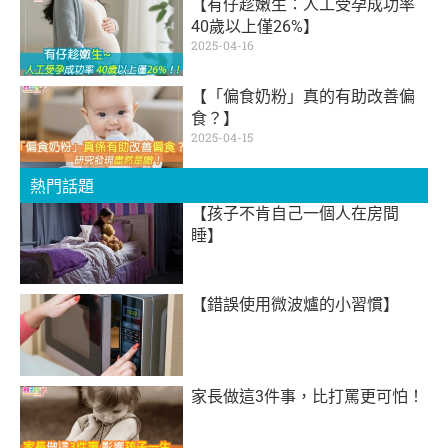
【有仔趁嫩生：人工受孕成功率
40歲以上僅26%】
2025-04-16
【「偏食奶粉」真的有助改善偏
食？】
2025-04-15
熱門話題
【孩子不肯自己一個人在房間
睡】
【錯誤使用微波爐的小習慣】
家長做這3件事，比打罵更可怕！