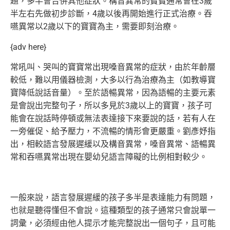
題，多半會合併其他症狀。構音異常的寶寶通常會
在3歲
半左右先做初步診斷，4歲以後再開始進行正式治療。
吞
嚥異常以2歲以下的寶寶為主，需要即刻治療。
{adv here}
常吼叫、哭叫的寶寶常出現嗓音異常的症狀，由於年齡層
較低，難以
用儀器檢測，大多以行為治療為主（如教導寶
寶降低說話音量）。
至於語暢異常，因為語暢的主要元素
是會說出完整句子，所以多見於
3歲以上的寶寶，孩子可
能會在說話時停頓或無法表達接下來要說的
話，若有人在
一旁催促、給予壓力，不流暢的情形會更嚴重。劉彥妤
指
出，相較語言發展遲緩以及構音異常，嗓音異常、語暢異
常和吞嚥
異常出現在嬰幼兒語言障礙的比例相對較少。
一般來說，語言發展遲緩的孩子多半是表達能力有問題，
也就是聽得
懂但不會說。這種類型的孩子通常只會說單一
詞彙，必須經由他人提
示才能完整說出一個句子，且可能