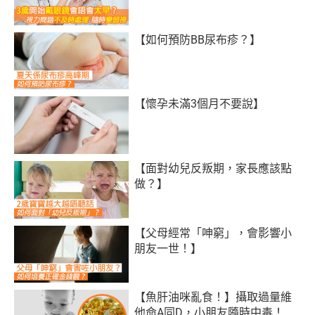
【如何預防BB尿布疹？】
【懷孕未滿3個月不要說】
【面對幼兒反叛期，家長應該點
做？】
【父母經常「呻窮」，會影響小
朋友一世！】
【魚肝油咪亂食！】攝取過量維
他命A同D，小朋友隨時中毒！