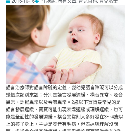
2016-10-16
PT話題
,
所有文章
,
育兒百科
,
育兒貼士
語言治療師對語言障礙的定義，嬰幼兒語言障礙可以分成
幾個次類別
來談；分別是語言發展遲緩、構音異常、嗓音
異常、
語暢異常以及吞嚥異常。2歲以下寶寶最常見的是
語言發展遲緩，寶
寶可能出現表達遲緩或理解遲緩，也可
能是全面性的發展遲緩。構音
異常則大多好發在3～4歲以
上的孩子身上，主要是發音有毛病，
但表達與理解沒問