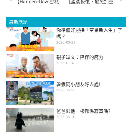
【Hängen-Dazs雪糕限時買一送一】
【產後恢復‧避免加重產傷】
最新話題
你準備好迎接「空巢新人生」了
嗎？
2026-03-24
親子短文：陪伴的魔力
2025-11-14
暑假同小朋友好去處!
2025-06-21
爸爸跟他一樣都係寂寞嗎?
2025-06-11