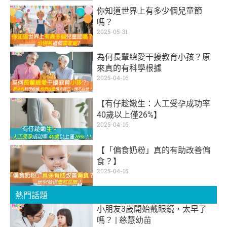
你知道世界上有多少個兒童節
嗎？
2025-05-31
為何長輩總愛干擾教育小孩？原
來真的有科學根據
2025-04-16
【有仔趁嫩生：人工受孕成功率
40歲以上僅26%】
2025-04-16
【「偏食奶粉」真的有助改善偏
食？】
2025-04-15
熱門話題
小朋友3歲開始戴眼鏡，太早了
嗎？ | 慈慧幼苗