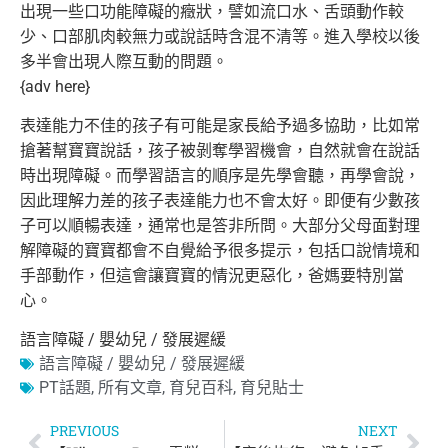
出現一些口功能障礙的癥狀，
譬如流口水、舌頭動作較
少、口部肌肉較無力或說話時含混不清等。
進入學校以後
多半會出現人際互動的問題。
{adv here}
表達能力不佳的孩子有可能是家長給予過多協助，比如常
搶著幫寶寶
說話，孩子被剝奪學習機會，自然就會在說話
時出現障礙。
而學習語言的順序是先學會聽，再學會說，
因此理解力差的孩子表達能力也不會太好。即便有少數孩
子可以順暢
表達，通常也是答非所問。大部分父母面對理
解障礙的寶寶都會不自
覺給予很多提示，包括口說情境和
手部動作，
但這會讓寶寶的情況更惡化，爸媽要特別當
心。
語言障礙 / 嬰幼兒 / 發展遲緩
語言障礙 / 嬰幼兒 / 發展遲緩
PT話題
,
所有文章
,
育兒百科
,
育兒貼士
PREVIOUS
NEXT