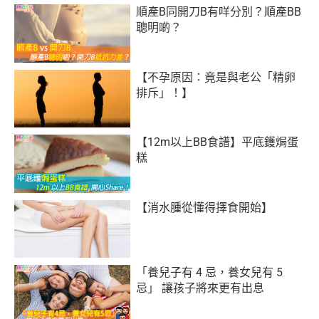
順產B同開刀B有咩分別？順產BB
聰明啲？
【不孕原因：竟是與老公「精卵
排斥」！】
【12m以上BB食譜】平底鑊焗蛋
糕
【消水腫從懂得擇食開始】
「養兒子有 4 忌，養女兒有 5
忌」 讓孩子將來更有出息