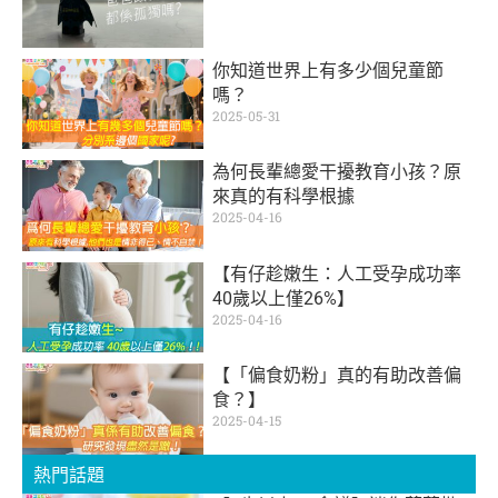
你知道世界上有多少個兒童節
嗎？
2025-05-31
為何長輩總愛干擾教育小孩？原
來真的有科學根據
2025-04-16
【有仔趁嫩生：人工受孕成功率
40歲以上僅26%】
2025-04-16
【「偏食奶粉」真的有助改善偏
食？】
2025-04-15
熱門話題