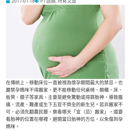
2017-01-18
PT話題
,
所有文章
在傳統上，移動床位一直被視為懷孕期間最大的禁忌，
也
嚴禁孕媽咪不得搬家，更不能移動任何桌椅、櫥櫃、床、
板凳、
鏡子等家具，主要是避免驚動或得罪胎神，導致腹
痛、流產、
難產或生下五官不齊全的新生兒。若非搬家不
可，必須先翻農民曆，
察看哪天「宜（忌）搬家」，還要
看胎神的位置在哪裡，
避開當日胎神的方位，以免傷到孕
媽咪。