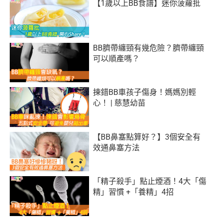
【1歲以上BB食譜】迷你菠蘿批
BB臍帶纏頸有幾危險？臍帶纏頸
可以順產嗎？
揀錯BB車孩子傷身！媽媽別輕
心！ | 慈慧幼苗
【BB鼻塞點算好？】3個安全有
效通鼻塞方法
「精子殺手」點止煙酒！4大「傷
精」習慣 +「養精」4招