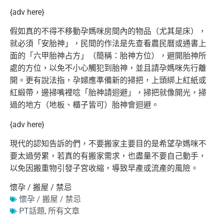
{adv here}
假如真的不得不移動孕媽咪房間內的物品（尤其是床），
就必須「
安胎神」，民間的作法是先查看農民曆或通書上
面的「
六甲胎神占方」（簡稱：胎神方位），避開胎神所
處的方位，
以免不小心觸犯到胎神，並且請孕媽咪先行離
開。更有說法指，
孕婦應準備新的掃把，上頭綁上紅紙或
紅緞帶，邊掃嘴裡唸「
胎神請迴避」，掃把就像開光，掃
過的地方（地板、櫃子皆可）
胎神會迴避。
{adv here}
現代的認知告訴的們，
不要搬家主要目的是希望孕媽咪不
要太過勞累，若真的有搬家需求，
也盡量不要自己動手，
以免因搬重物引發子宮收縮，
導致早產或流產的風險。
懷孕 / 搬屋 / 禁忌
懷孕 / 搬屋 / 禁忌
PT話題
,
所有文章