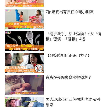
7招培養出有責任心嘅小朋友
「精子殺手」點止煙酒！4大「傷
精」習慣 +「養精」4招
【分娩時如何正確用力？】
寶寶在夜間索食次數頻密？
男人玻璃心的四個徵狀 老婆請別
忽略