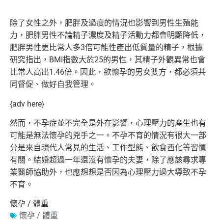
除了女性之外，肥胖及過瘦的情況也影響到男性生殖能
力，
肥胖男性不論精子濃度及精子活動力都會明顯降低，
肥胖男性更比常人多3倍可能性產出低質量的精子，根據
研究指出，
BMI指數大於25的男性，其精子外觀異常也會
比常人高出1.
46倍。因此，欲懷孕的男女雙方，都必須共
同督促、
做好自我管理。
{adv here}
然而，不孕症並不完全是外在影響，
心理壓力的產生也有
可能是無法懷孕的兇手之一。
不孕不育的情況有很大一部
分是來自現代人常見的生活、工作型態、
飲食西化等習慣
有關。結婚超過一年還沒有懷孕的夫妻，
除了應該尋求專
業醫師協助外，
也應想想是否因為心理壓力過大導致不孕
不育。
懷孕 / 體重
懷孕 / 體重