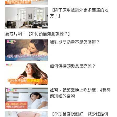
【除了床單被鋪外更多塵蟎的地
方！】
要戒片喇！【如何預備如厠訓練？】
哺乳期間奶量不足怎麼辦？
如何保持頭髮烏黑亮麗？
蜂蜜、蔬菜湯晚上吃助眠！4種睡
前別碰的食物
【孕期營養規劃好 減少妊娠併