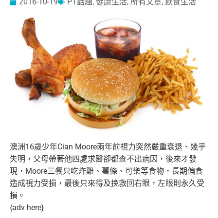
2016-10-19
PT話題
,
健康生活
,
所有文章
,
飲食生活
澳洲16歲少年Cian Moore兩年前視力突然嚴重衰退、幾乎
失明，父母帶著他四處求
醫卻都查不出病因，後來才發
現，Moore三餐只吃炸雞、薯條、
可樂等食物，長期偏食
造成視力受損，最後只來得及挽救回右眼，左
眼則永久受
損。
{adv here}