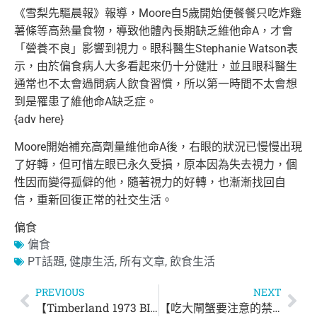
《雪梨先驅晨報》報導，Moore自5歲開始便餐餐只吃炸雞
薯條
等高熱量食物，導致他體內長期缺乏維他命A，才會
「營養不良」影
響到視力。眼科醫生Stephanie Watson表
示，由於偏食病人大多看起來仍十分健壯，並且眼科
醫生
通常也不太會過問病人飲食習慣，所以第一時間不太會想
到是罹
患了維他命A缺乏症。
{adv here}
Moore開始補充高劑量維他命A後，右眼的狀況已慢慢出現
了好
轉，但可惜左眼已永久受損，原本因為失去視力，個
性因而變得孤僻
的他，隨著視力的好轉，也漸漸找回自
信，重新回復正常的社交生活
。
偏食
偏食
PT話題
,
健康生活
,
所有文章
,
飲食生活
PREVIOUS
NEXT
【Timberland 1973 BINGO】最高享75折
【吃大閘蟹要注意的禁忌】