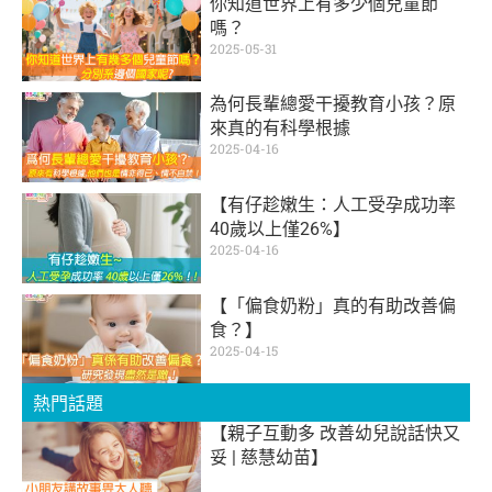
你知道世界上有多少個兒童節
嗎？
2025-05-31
為何長輩總愛干擾教育小孩？原
來真的有科學根據
2025-04-16
【有仔趁嫩生：人工受孕成功率
40歲以上僅26%】
2025-04-16
【「偏食奶粉」真的有助改善偏
食？】
2025-04-15
熱門話題
【親子互動多 改善幼兒說話快又
妥 | 慈慧幼苗】