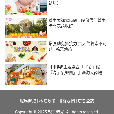
發症】
養生要講究時間：呢份最佳養生
時間表請收好
增強幼兒抵抗力 六大營養素不可
缺 | 慈慧幼苗
【卡樂B主題樂園「『薯』假
『淘』氣樂園」 】@淘大商場
服務條款
|
私隱政策
|
聯絡我們
|
廣告查詢
Copyright © 2025 親子時光. All rights reserved.