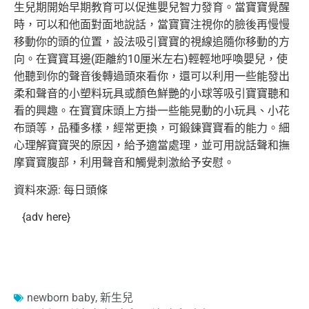
生兒期開始早期教育可以促進嬰兒智力發育。當寶寶覺醒
時，可以和他面對面地說話，當寶寶注視你的臉後再慢慢
移動你的頭的位置，設法吸引寶寶的視線追隨你移動的方
向。在寶寶耳邊(距離約10厘米左右)輕輕地呼喚嬰兒，使
他聽到你的聲音後轉過頭來看你，還可以利用一些能發出
柔和聲音的小塑料玩具或顏色鮮艷的小球等吸引寶寶聽和
看的興趣。在寶寶床頭上方掛一些能晃動的小玩具、小花
布頭等，品種多樣，經常更換，可鍛鍊寶寶看的能力。細
心理解寶寶哭的原因，給予適當處理，並可用說話聲和撫
摩寶寶腹部，利用聲音和觸覺刺激給予安慰。
資料來源: 每日頭條
{adv here}
newborn baby
,
新生兒