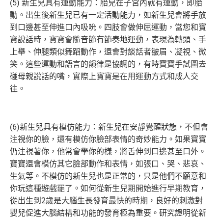
(5) 新生兒具有運動能力：胎兒在子宮內就有運動，即胎
動。出生後新生兒已有一定活動能力，如新生兒會將手放
到口邊甚至伸進口內吸吮。四肢會做伸屈運動，當您和寶
寶說話時，寶寶會隨音節有節奏地運動，表現為轉頭、手
上舉、伸腿類似舞蹈動作，還會對談話者皺眉、凝視、微
笑。這些運動和語言的韻律是協調的，有時寶寶手試圖去
碰母親說話的嘴，實際上寶寶是在用運動方式和成人交
往。
(6)新生兒具有模仿能力：新生兒在安靜覺醒狀態，不但會
注視你的臉，還有模仿你臉部表情的奇妙能力。如果寶寶
仍注視著你，他常會學你的樣，將舌伸到口邊甚至口外。
寶寶還會模仿其它臉部動作和表情，如張口、哭、悲哀、
生氣等。不模仿的新生兒也是正常的，只是他們不願意和
你玩這種遊戲罷了。如何從新生兒期開始進行早期教育，
從出生到2歲是大腦生長發育最快的時期，良好的刺激對
嬰兒促進大腦結構和功能的發育極為重要。研究證明從新