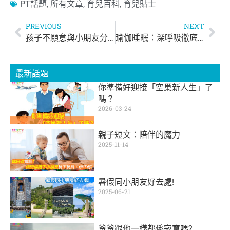
PT話題
,
所有文章
,
育兒百科
,
育兒貼士
PREVIOUS
NEXT
孩子不願意與小朋友分享玩具就是「自私」？
瑜伽睡眠：深呼吸徹底消除大腦疲勞
最新話題
你準備好迎接「空巢新人生」了
嗎？
2026-03-24
親子短文：陪伴的魔力
2025-11-14
暑假同小朋友好去處!
2025-06-21
爸爸跟他一樣都係寂寞嗎?