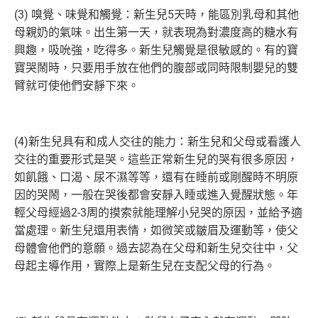
(3) 嗅覺、味覺和觸覺：新生兒5天時，能區別乳母和其他
母親奶的氣味。出生第一天，就表現為對濃度高的糖水有
興趣，吸吮強，吃得多。新生兒觸覺是很敏感的。有的寶
寶哭鬧時，只要用手放在他們的腹部或同時限制嬰兒的雙
臂就可使他們安靜下來。
(4)新生兒具有和成人交往的能力：新生兒和父母或看護人
交往的重要形式是哭。這些正常新生兒的哭有很多原因，
如飢餓、口渴、尿不濕等等，還有在睡前或剛醒時不明原
因的哭鬧，一般在哭後都會安靜入睡或進入覺醒狀態。年
輕父母經過2-3周的摸索就能理解小兒哭的原因，並給予適
當處理。新生兒還用表情，如微笑或皺眉及運動等，使父
母體會他們的意願。過去認為在父母和新生兒交往中，父
母起主導作用，實際上是新生兒在支配父母的行為。