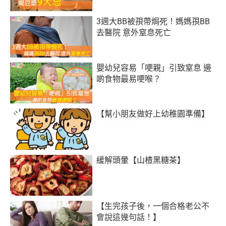
3週大BB被孭帶焗死！媽媽孭BB
去醫院 意外窒息死亡
嬰幼兒容易「哽親」引致窒息 邊
啲食物最易哽喉？
【幫小朋友做好上幼稚園準備】
緩解頭暈【山楂黑糖茶】
【生完孩子後，一個合格老公不
會說這幾句話！】