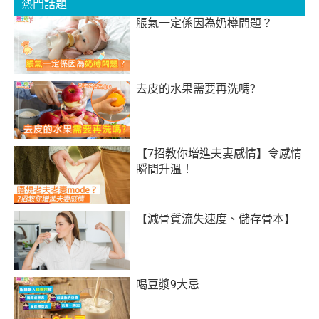
熱門話題
脹氣一定係因為奶樽問題？
去皮的水果需要再洗嗎?
【7招教你增進夫妻感情】令感情
瞬間升溫！
【減骨質流失速度、儲存骨本】
喝豆漿9大忌