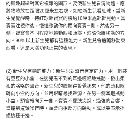
的興趣超過對其它複雜的圖形。要使新生兒看清物體，應
將物體放在距眼20厘米左右處。如給新生兒看紅球，當新
生兒覺醒時，持紅球距寶寶的臉約10厘米處輕輕晃動。當
寶寶注視你後，慢慢移動你的頭向寶寶—側，然後另一
側，寶寶會不同程度地轉動眼和頭部，追隨你臉移動的方
向。90％以上新生兒都有這種能力。新生兒會追隨移動東
西看，這是大腦功能正常的表現。
(2) 新生兒有聽的能力：新生兒對聲音有定向力。用一個裝
有豆豆的小盒，在嬰兒看不到的耳邊輕輕地搖動，發出柔
和的咯咯的聲音，新生兒的臉顯得警覺起來，他的頭和眼
轉向小盒的方向，並用眼睛尋找聲源。在另一側耳邊搖動
小盒，頭會轉向另一側。寶寶不愛聽尖銳、過強的音響，
當聽到這類噪音時，頭會向相反方向轉動。或以哭表示拒
絕這種干擾。