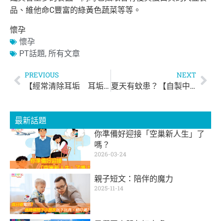
品、
維他命C豐富的綠黃色蔬菜等等。
懷孕
懷孕
PT話題
,
所有文章
PREVIOUS
NEXT
【經常清除耳垢 耳垢反而愈多】
夏天有蚊患？【自製中藥包驅蚊】
最新話題
你準備好迎接「空巢新人生」了
嗎？
2026-03-24
親子短文：陪伴的魔力
2025-11-14