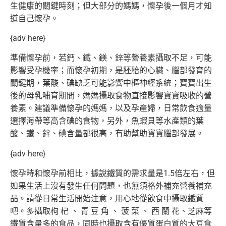
生健康的關鍵時刻；但大部分的媽媽，
懷孕後一個月才知
道自己懷孕。
{adv here}
準備懷孕前，若鈣、鐵、鎂、鋅等營養素攝取不足，
可能
影響受孕機率；而懷孕初期，是胚胎的心臟、
腦部發育的
關鍵期，葉酸、碘缺乏可能影響中樞神經系統；
寶寶出生
後的母乳哺育期間，
媽媽攝取食物直接影響寶寶吸收的營
養素。建議準備懷孕的媽媽，
以及孕產婦，日常飲食適量
選擇海帶等高含碘的食物，另外，
魚蝦貝等水產類的葉
酸、鐵、鋅、碘含量都很高，
有助幫助寶寶腦部發展。
{adv here}
懷孕時和懷孕前相比，據說鐵質的需求量是1.5倍左右，
但
如果生活上沒有發生任何問題，也無須格外補充營養補充
品。
請從日常生活開始注意，用心地從飲食中攝取鐵質
吧。多攝取枸 杞 、 青 豆 角 、 菠 菜 、 西 蘭 花、芝麻等
鐵質含量多的食品，
同時也攝取含有優質蛋白質的大豆食