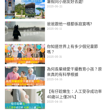
暑假同小朋友好去處!
2025-06-21
爸爸跟他一樣都係寂寞嗎?
2025-06-11
你知道世界上有多少個兒童節
嗎？
2025-05-31
為何長輩總愛干擾教育小孩？原
來真的有科學根據
2025-04-16
【有仔趁嫩生：人工受孕成功率
40歲以上僅26%】
2025-04-16