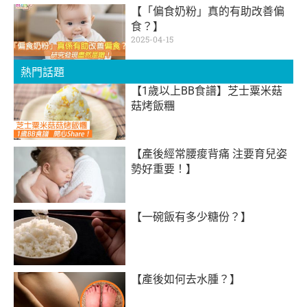
【「偏食奶粉」真的有助改善偏
食？】
2025-04-15
熱門話題
【1歲以上BB食譜】芝士粟米菇
菇烤飯糰
【產後經常腰痠背痛 注要育兒姿
勢好重要！】
【一碗飯有多少糖份？】
【產後如何去水腫？】