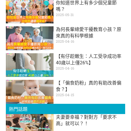
你知道世界上有多少個兒童節
嗎？
2025-05-31
為何長輩總愛干擾教育小孩？原
來真的有科學根據
2025-04-16
【有仔趁嫩生：人工受孕成功率
40歲以上僅26%】
2025-04-16
【「偏食奶粉」真的有助改善偏
食？】
2025-04-15
熱門話題
夫妻要幸福？對對方「要求不
高」就可以？！