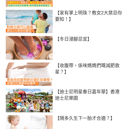
【家有掌上明珠？教女2大禁忌你
要知！】
【冬日浸腳忌宜】
【收腹帶，係咪媽媽們嘅減肥救
星？】
【迪士尼明星春日嘉年華】香港
迪士尼樂園
【隔多久生下一胎才合適？】