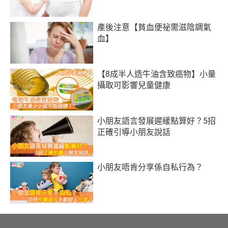
產後注意【貧血便祕需滋陰調氣
血】
【8成半人造牛油含致癌物】小量
攝取可影響兒童健康
小朋友語言發展遲緩點算好？5招
正確引導小朋友說話
小朋友唔肯分享係自私行為？