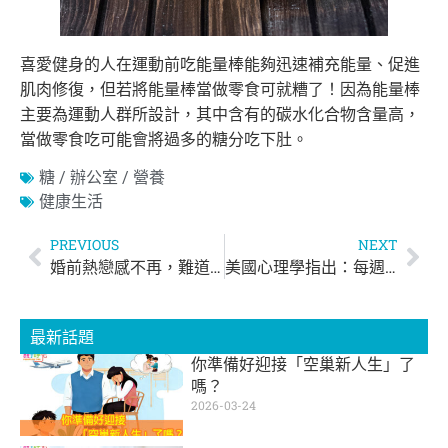
喜愛健身的人在運動前吃能量棒能夠迅速補充能量、促進
肌肉修復，但若將能量棒當做零食可就糟了！因為能量棒
主要為運動人群所設計，其中含有的碳水化合物含量高，
當做零食吃可能會將過多的糖分吃下肚。
糖 / 辦公室 / 營養
健康生活
PREVIOUS
NEXT
婚前熱戀感不再，難道真的回不去了？
美國心理學指出：每週性生活2次，男性減少50%死亡風險
最新話題
你準備好迎接「空巢新人生」了
嗎？
2026-03-24