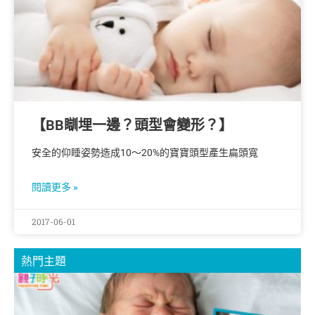
【BB瞓埋一邊？頭型會變形？】
安全的仰睡姿勢造成10〜20%的寶寶頭型產生扁頭寬
閱讀更多 »
2017-06-01
熱門主題
【