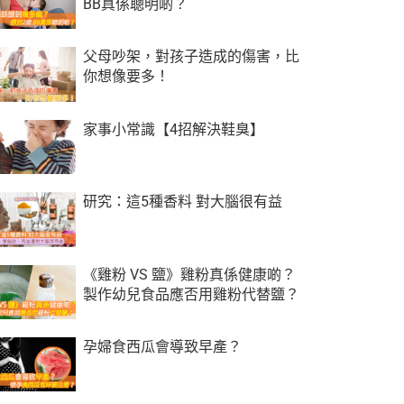
BB真係聰明啲？
父母吵架，對孩子造成的傷害，比
你想像要多！
家事小常識【4招解決鞋臭】
研究：這5種香料 對大腦很有益
《雞粉 VS 鹽》雞粉真係健康啲？
製作幼兒食品應否用雞粉代替鹽？
孕婦食西瓜會導致早產？