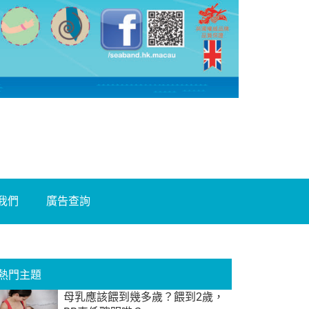
我們
廣告查詢
熱門主題
母乳應該餵到幾多歲？餵到2歲，