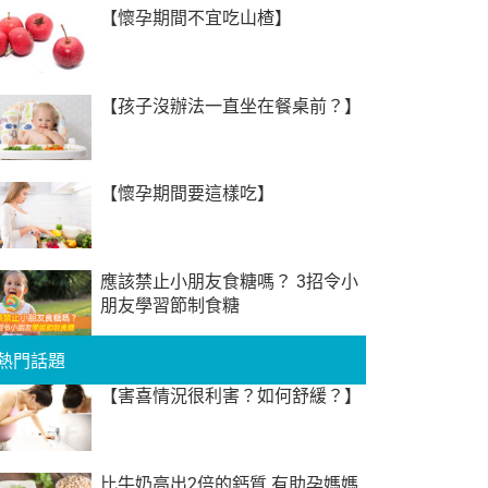
【懷孕期間不宜吃山楂】
【孩子沒辦法一直坐在餐桌前？】
【懷孕期間要這樣吃】
應該禁止小朋友食糖嗎？ 3招令小
朋友學習節制食糖
熱門話題
【害喜情況很利害？如何舒緩？】
比牛奶高出2倍的鈣質 有助孕媽媽