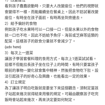
1）改變座位
看到孩子蠢蠢欲動時，只要大人改變座位，
他們的視野就
會變得不一樣，而能繼續坐在餐桌上。
因此不妨試著改變
座位，有時坐在孩子面前，有時再坐到旁邊去。
2）給予偏好的食物
例如孩子吃水果時可以一口接一口，
但是水果以外的食物
就一口也不吃，因此不妨給予魚仔、
海苔或芝麻等這類的
配菜，這樣孩子的飲食分量就不會減少了。
{adv here}
3）每次上一道菜
讓孩子學習套餐料理的食用方式，每次上1道菜試試看。
這樣不但能拉長孩子坐在位子上的時間，
有時只要當孩子
眼前的事物一變化就會集中精神，
然後把食物吃下肚。設
法引起孩子的好奇心及興趣，
也能看出一定的效果。
4）訂立規定
為了讓孩子明白吃飯就是要坐下來這個觀念，
須制定當孩
子站起來幾次就得結束用餐的規定。
可藉由觀察孩子吃完
飯時會站起來幾次，再來決定要如何制定。