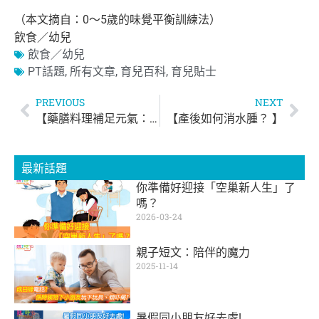
（本文摘自：0～5歲的味覺平衡訓練法）
飲食／幼兒
飲食／幼兒
PT話題
,
所有文章
,
育兒百科
,
育兒貼士
PREVIOUS
NEXT
【藥膳料理補足元氣：十全大補湯】
【產後如何消水腫？ 】
最新話題
你準備好迎接「空巢新人生」了
嗎？
2026-03-24
親子短文：陪伴的魔力
2025-11-14
暑假同小朋友好去處!