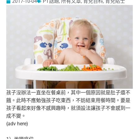
2017-10-04
PT話題
,
所有文章
,
育兒百科
,
育兒貼士
孩子沒辦法一直坐在餐桌前，其中一個原因就是肚子還不
餓。
此時不應勉強孩子吃東西，不妨結束用餐時間。
要是
孩子看起來好像不感興趣時，
就須設法讓孩子不會感到一
成不變。
{adv here}