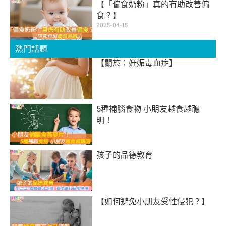
【「偏食奶粉」真的有助改善偏
食？】
2025-04-15
熱門話題
【關於：妊娠毒血症】
5種補腦食物 小朋友越食越聰
明！
孩子的品德教育
【如何避免小朋友受性侵犯？】