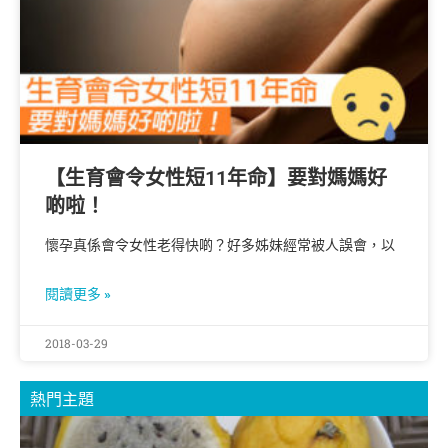
【生育會令女性短11年命】要對媽媽好
啲啦！
懷孕真係會令女性老得快啲？好多姊妹經常被人誤會，以
閱讀更多 »
2018-03-29
熱門主題