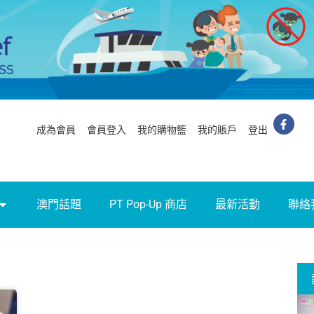
成為會員
會員登入
我的購物籃
我的賬戶
登出
澳門話題
PT Pop-Up 商店
最新活動
聯絡