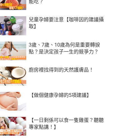
能吃？
兒童孕婦要注意【咖啡因的建議攝
取】
3歲、7歲、10歲為何是重要轉捩
點？是決定孩子一生的競爭力？
廚房裡找得到的天然護膚品！
【做個健康孕婦的5項建議】
【一日剩係可以食一隻雞蛋？聽聽
專家點講！】