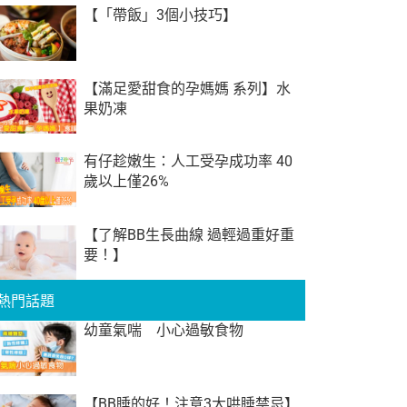
【「帶飯」3個小技巧】
【滿足愛甜食的孕媽媽 系列】水
果奶凍
有仔趁嫩生：人工受孕成功率 40
歲以上僅26%
【了解BB生長曲線 過輕過重好重
要！】
熱門話題
幼童氣喘 小心過敏食物
【BB睡的好！注意3大哄睡禁忌】