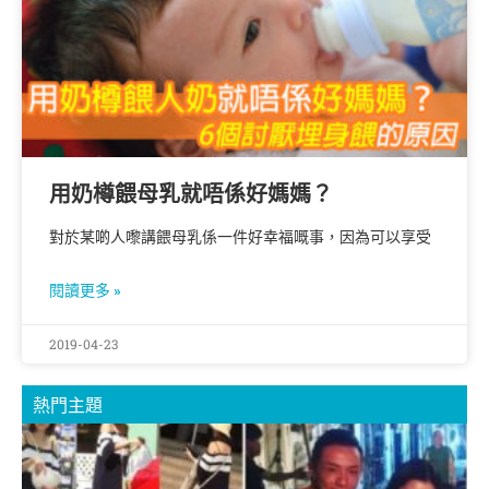
用奶樽餵母乳就唔係好媽媽？
對於某啲人嚟講餵母乳係一件好幸福嘅事，因為可以享受
閱讀更多 »
2019-04-23
熱門主題