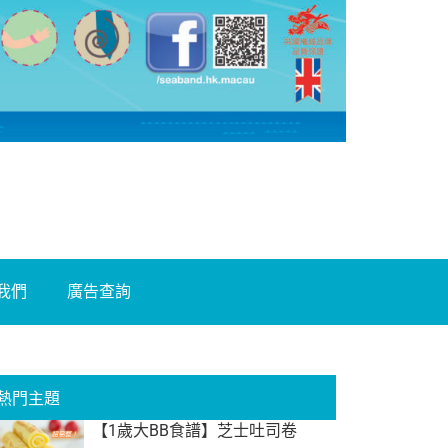
我們
廣告查詢
熱門主題
【1歲大BB食譜】芝士吐司卷