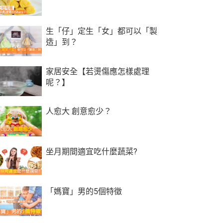
生「仔」定生「女」都可以「製
造」到？
家居安全【若燙傷應怎樣處理
呢？】
人愈大 創意愈少？
坐月期間適宜吃什麼蔬菜?
「媽寶」男的5個特徵