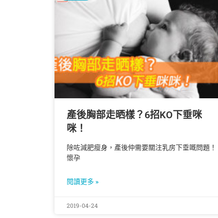
產後胸部走晒樣？6招KO下垂咪
咪！
除咗減肥瘦身，產後仲需要關注乳房下垂嘅問題！
懷孕
閱讀更多 »
2019-04-24