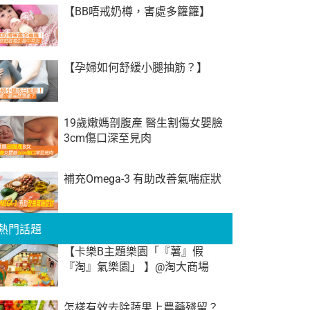
【BB唔戒奶樽，害處多籮籮】
【孕婦如何舒緩小腿抽筋？】
19歲嫩媽剖腹產 醫生割傷女嬰臉
3cm傷口深至見肉
補充Omega-3 有助改善氣喘症狀
熱門話題
【卡樂B主題樂園「『薯』假
『淘』氣樂園」 】@淘大商場
怎樣有效去除蔬果上農藥殘留？