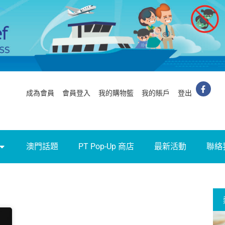
成為會員
會員登入
我的購物籃
我的賬戶
登出
澳門話題
PT Pop-Up 商店
最新活動
聯絡