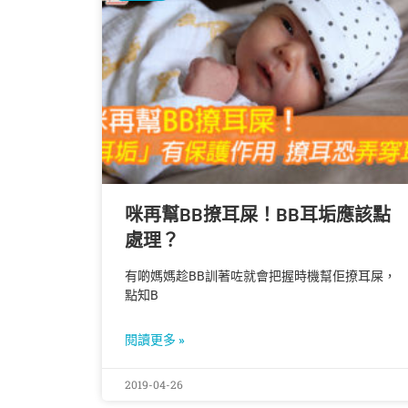
咪再幫BB撩耳屎！BB耳垢應該點
處理？
有啲媽媽趁BB訓著咗就會把握時機幫佢撩耳屎，
點知B
閱讀更多 »
2019-04-26