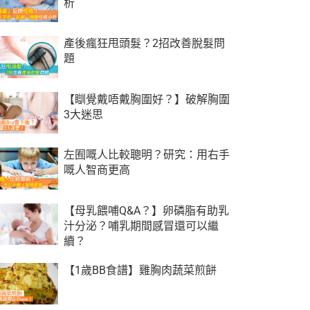
析
產後瘋狂甩頭髮？2招改善脫髮問
題
【瞓覺戴唔戴胸圍好？】破解胸圍
3大迷思
左囿嘅人比較聰明？研究：用右手
嘅人智商更高
【母乳餵哺Q&A？】卵磷脂有助乳
汁分泌？哺乳期間感冒還可以繼
續？
【1歲BB食譜】雞胸肉蔬菜煎餅