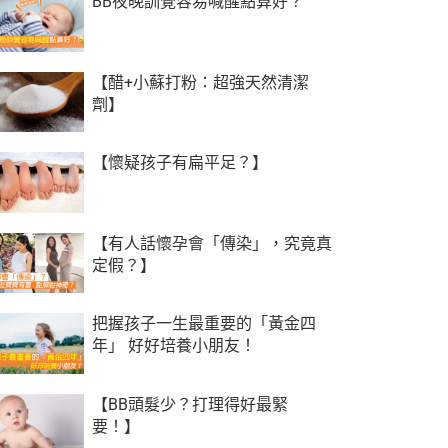
BB夜晚訓覺容易喊醒點算好？
【醋+小蘇打粉：超強天然清潔
劑】
【懷疑孩子有扁平足？】
【有人話懷孕會「傳染」，究竟真
定假？】
把握孩子一生最重要的「黃金四
年」 好好培養小朋友！
【BB頭髮少？打理得好最緊
要！】