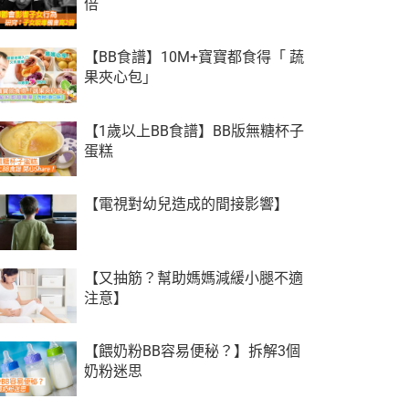
倍
【BB食譜】10M+寶寶都食得「 蔬
果夾心包」
【1歲以上BB食譜】BB版無糖杯子
蛋糕
【電視對幼兒造成的間接影響】
【又抽筋？幫助媽媽減緩小腿不適
注意】
【餵奶粉BB容易便秘？】拆解3個
奶粉迷思