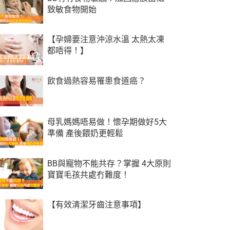
致敏食物開始
【孕婦要注意沖涼水溫 太熱太凍
都唔得！】
飲食過熱容易罹患食道癌？
母乳媽媽唔易做！懷孕期做好5大
準備 產後餵奶更輕鬆
BB與寵物不能共存？掌握 4大原則
寶寶毛孩共處冇難度！
【有效清潔牙齒注意事項】