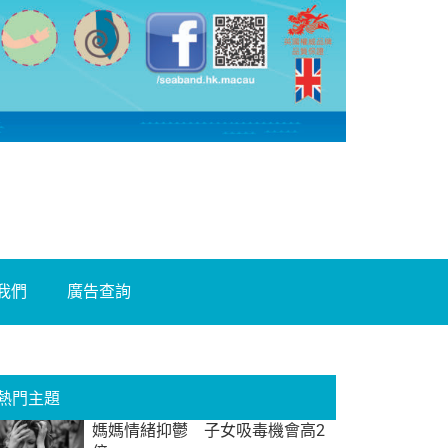
我們
廣告查詢
熱門主題
媽媽情緒抑鬱 子女吸毒機會高2