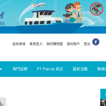
成為會員
會員登入
我的購物籃
我的賬戶
登出
澳門話題
PT Pop-Up 商店
最新活動
聯絡