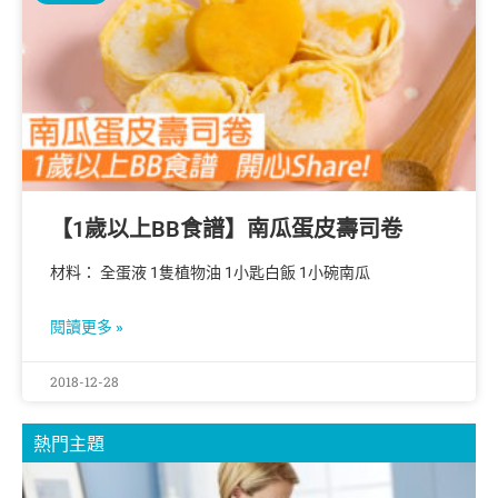
【1歲以上BB食譜】南瓜蛋皮壽司卷
材料： 全蛋液 1隻植物油 1小匙白飯 1小碗南瓜
閱讀更多 »
2018-12-28
熱門主題