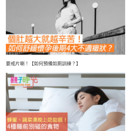
要戒片喇！【如何預備如厠訓練？】