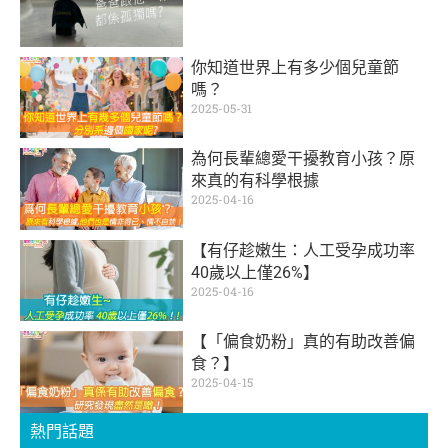
你知道世界上有多少個兒童節
嗎？
2025-05-31
為何長輩總愛干擾教育小孩？原
來真的有科學根據
2025-04-16
【有仔趁嫩生：人工受孕成功率
40歲以上僅26%】
2025-04-16
【「偏食奶粉」真的有助改善偏
食？】
2025-04-15
熱門話題