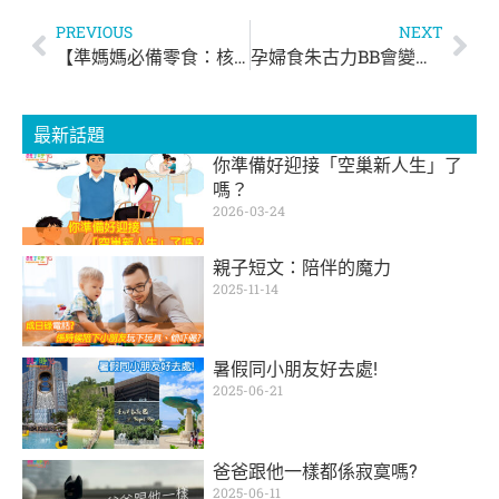
PREVIOUS
NEXT
【準媽媽必備零食：核桃 】可預防流產 + 幫BB補腦！
孕婦食朱古力BB會變黑？
最新話題
你準備好迎接「空巢新人生」了
嗎？
2026-03-24
親子短文：陪伴的魔力
2025-11-14
暑假同小朋友好去處!
2025-06-21
爸爸跟他一樣都係寂寞嗎?
2025-06-11