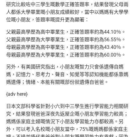
研究比較咗中三學生嘅數學正確答題率，結果發現父母兩
人都係大學畢業嘅小朋友成績較好，當中以媽媽有大學學
位嘅小朋友，答題率嘅提升更為顯著：
父親最高學歷為高中畢業生，正確答題率約為44.10％。
父親最高學歷為大學畢業生，正確答題率約為56.55％。
母親最高學歷為高中畢業生，正確答題率約為43.40％。
母親最高學歷為大學畢業生，正確答題率約為60.00％。
另外，有美國研究指出，小朋友嘅智力只會係遺傳自媽
媽，記憶力、思考力、聲音、知覺等等認知機能都係靠媽
媽遺傳；情緒、本能有關嘅部份就遺傳自爸爸。
{adv here}
日本文部科學省針對小六到中三學生進行學習能力相關研
究，結果發現爸爸深夜先返屋企嘅小朋友學習能力較高；
媽媽係家庭主婦嘅情況下小朋友學習能力亦都較高。另
外，可以考入名校嘅小朋友當中，75%嘅媽媽都係家庭主
婦。不過並唔代表爸爸對小朋友嘅學習能力冇貢獻，因為