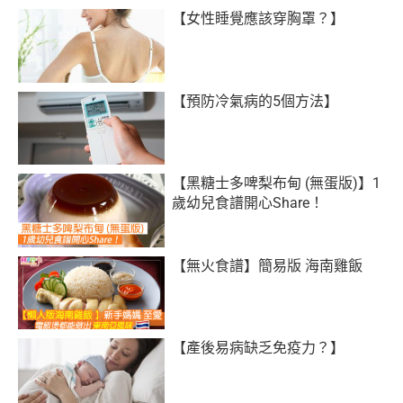
【女性睡覺應該穿胸罩？】
【預防冷氣病的5個方法】
【黑糖士多啤梨布甸 (無蛋版)】1
歲幼兒食譜開心Share！
【無火食譜】簡易版 海南雞飯
【產後易病缺乏免疫力？】