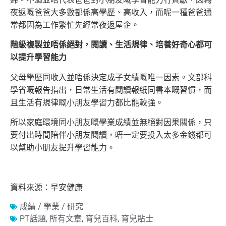
夜返嘅爸爸大多數都係高學歷、高收入，而呢一種爸爸通
常都因為工作繁忙先經常夜返屋企。
階級複製並唔係絕對，閱讀、生活規律、培養好奇心都可
以提升學習能力
父母學歷同收入並唔係決定成子女績嘅唯一因素。文部科
學省嘅報告指出，日常生活有閱讀報紙同書本嘅習慣，而
且生活有規律嘅小朋友學習力都比能較強。
所以家庭環境同小朋友嘅學業成績並無絕對因果關係，只
要付出時間陪伴小朋友閱讀，唔一定要投入太多金錢都可
以幫助小朋友提升學習能力。
資料來源：早安健康
成績 / 學業 / 研究
PT話題
,
所有文章
,
育兒百科
,
育兒貼士